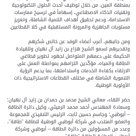
بمنطقة العين، من خلال توظيف أحدث الحلول التكنولوجية
وتقنيات الذكاء الاصطناعي، إسهاماً في ترسيخ ممارسات
الاستدامة، ودعم تحقيق أهداف التنمية الشاملة، وتعزيز
مستويات الجاهزية والمرونة المستقبلية في كلا القطاعين.
ومن جانبهم، أعرب أعضاء الوفد عن خالص شكرهم
وتقديرهم لسمو الشيخ هزاع بن زايد آل نهيان وللقيادة
الحكيمة على دعمهم المتواصل لجهود تطوير قطاعَي
الطاقة والمياه، مؤكّدين التزامهم بمواصلة العمل على
الارتقاء بكفاءة الخدمات واستدامتها، بما يدعم الرؤية
التنموية الشاملة في مختلف القطاعات الاستراتيجية ذات
الأولوية الوطنية.
حضر اللقاء، معالي الشيخ محمد بن حمدان بن زايد آل نهيان؛
وسعادة المهندس أحمد محمد الرميثي، وكيل دائرة الطاقة
– أبوظبي؛ وجاسم حسين ثابت، الرئيس التنفيذي للمجموعة
والعضو المنتدب في شركة أبوظبي الوطنية للطاقة "طاقة"،
وعدد من المسؤولين من دائرة الطاقة – أبوظبي وشركة