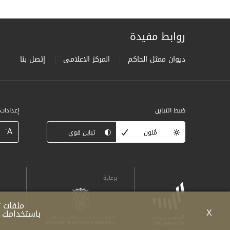
روابط مفيدة
ديوان ممثل الحاكم
المركز الاعلامى
إتصل بنا
ضبط التباين
إعدادات
-
A
مُلون
تباين قوي
برعاية
ملفات ت
X
باستخدامك ل