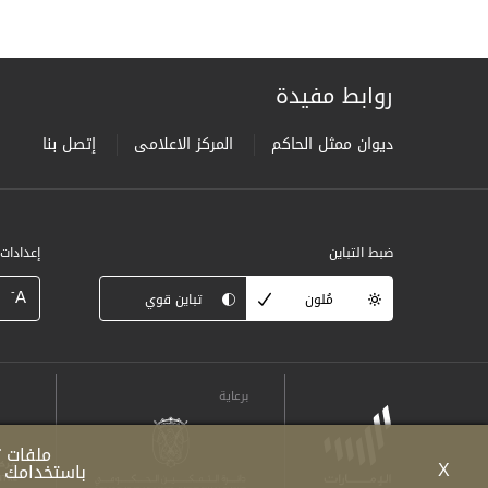
روابط مفيدة
ديوان ممثل الحاكم
المركز الاعلامى
إتصل بنا
ضبط التباين
إعدادات
-
A
مُلون
تباين قوي
برعاية
ملفات ت
X
باستخدامك ل