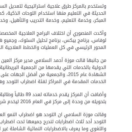
وتستخدم بالمركز طرق علاجية استراتيجية لتعديل السل
الحديثة في التعليم منها استخدام اللوحات الذكية، 
المبكر، وخدمة التعليم، وخدمة التدريب والتأهيل، وخ
وأكدت المنصوري أن اختلاف البرامج العلاجية المخصص
لوفاس، برنامج بيكس، برنامج تحليل السلوك، وجميع هذ
المحور الرئيسي في كل العمليات والخطط العلاجية الم
من جانبها قالت موزة أحمد السلامي مدير مركز العين
الدولية بالخدمات التي يقدمها من الجمعية البريطان
الشهادة عام 2015، والجمعية من أفضل
الخدمات المقدمة في المراكز لفئة اضطراب التوحد وه
بتحويله من وحدة إلى مركز في العام 2016 ليخدم شريحة مهمة من أبناء مدينة العين ممن يحتاجون إلى اهتمام ورعاية خاصة من الأطفال المصابين باضطراب التوحد.
وقالت موزة السلامي ان التوحد هو اضطراب النمو ال
التوحد أحد ثلاث اضطرابات تندرج جميعها تحت اضطراب ط
واللغوي وما يعرف بالاضطرابات النمائية الشاملة غي