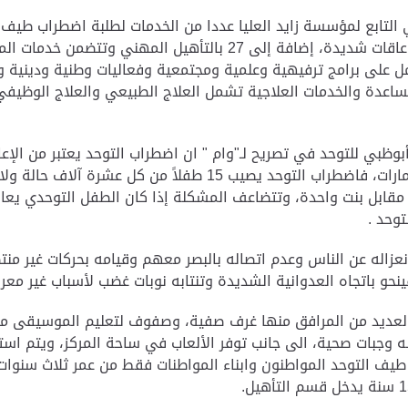
العام الدراسي 2019/2020 منهم 36 تدخل مبكر و16 اعاقات شديدة، إضافة إ
 على برامج ترفيهية وعلمية ومجتمعية وفعاليات وطنية ودينية و
لمساعدة والخدمات العلاجية تشمل العلاج الطبيعي والعلاج الوظيفي
وظبي للتوحد في تصريح لـ"وام " ان اضطراب التوحد يعتبر من الإع
باضطراب التوحد علي مستوى إمارة أبوظبي ودولة الإمارات، فاضطراب 
مقابل بنت واحدة، وتتضاعف المشكلة إذا كان الطفل التوحدي يعاني
زاله عن الناس وعدم اتصاله بالبصر معهم وقيامه بحركات غير منت
فينحو باتجاه العدوانية الشديدة وتنتابه نوبات غضب لأسباب غير معر
لعديد من المرافق منها غرف صفية، وصفوف لتعليم الموسيقى مع 
 وجبات صحية، الى جانب توفر الألعاب في ساحة المركز، ويتم اس
يف التوحد المواطنون وابناء المواطنات فقط من عمر ثلاث سنوا