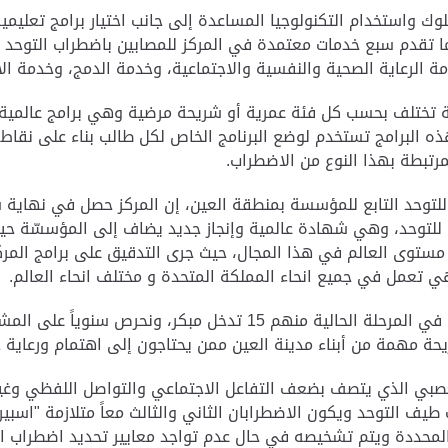
وك واستخدام التكنولوجيا المساعدة إلى جانب اختيار برامج تعليم
كما تقدم سبع خدمات معتمدة في المركز للمصابين باضطراب التوح
دمة الرعاية الصحية والنفسية والاجتماعية، وخدمة الدمج، وخدمة 
ة تختلف بحسب كل فئة عمرية أو شريحة مرضية وهي برامج عالمية 
ه البرامج تستخدم لوضع البرنامج الخاص لكل طالب بناء على نقاط 
رتبطة بهذا النوع من الاضطراب.
 للتوحد التابع للمؤسسة بمنطقة العين، إن المركز حصل في نهاية 
ية للتوحد، وهي شهادة عالمية وإنجاز جديد يضاف إلى المؤسسّة 
 الجهات على مستوى العالم في هذا المجال، حيث جرى التدقيق على برامج
ي تعمل في جميع انحاء المملكة المتحدة و مختلف انحاء العالم.
وأضافت أن المركز يقدم خدماته لعدد 89 طالباً وطالبة في المرحلة الح
عصبي الذي يتصف بضعف التفاعل الاجتماعي والتواصل اللفظي وغير
يف التوحد ويكون الاضطرابان الثاني والثالث معاً متلازمة "اسبيرج
ر المحددة ويتم تشخيصه في حال عدم تواجد معايير تحديد اضطراب 