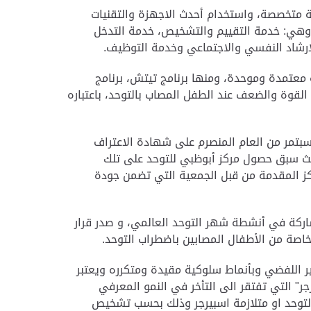
ية متخصصة، واستخدام أحدث الاجهزة والتقنيات
د وهي: خدمة التقييم والتشخيص، خدمة التدخل
الارشاد النفسي والاجتماعي وخدمة التوظيف.
معتمدة وموحدة، ومنها برنامج تيتش، برنامج
القوة والضعف عند الطفل المصاب بالتوحد، باعتباره
سبتمر من العام المنصرم على شهادة الاعتراف
حيث سبق حصول مركز أبوظبي للتوحد على تلك
 المركز المقدمة من قبل الجمعية التي تضمن جودة
الية منهم 15 تدخل مبكر، ونحرص سنوياً على المشاركة في أنشطة شهر التوحد العالمي، و صدر قرار
 اللفضي وبأنماط سلوكية مقيدة ومتكرره ويعتبر
ر" التي تفتقر الى التأخر في النمو المعرفي
التوحد او متلازمة اسبيرجر وذلك بحسب تشخيص