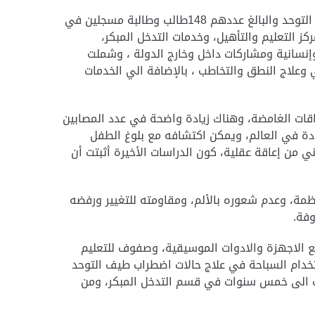
ويقدم مركز أبوظبي للتوحد بمنطقة الزعفرانة بأبوظبي التابع لمؤسسة زايد العليا عددا من الخدمات لطلبة اضطراب طيف التوحد والبالغ عددهم 148طالب وطالبة مسجلين في
لى 27 بالتأهيل المهني وتتضمن خدمات المركز التعليم والتأهيل، وخدمات التدخل المبكر،
إنسانية ومشاركات داخل وخارج الدولة ، وشملت
 وعلاج النطق والتخاطب ، بالإضافة الي الخدمات
اقات الغامضة، وهناك زيادة واضحة في عدد المصابين
التوحد يصيب 15 طفلاً من كل عشرة آلاف حالة ولادة في العالم، ويمكن اكتشافه مع بلوغ الطفل
 من إعاقة عقلية، كون الدراسات الأخيرة أثبتت أن
ظمة، وعدم شعوره بالألم، ومقاومته للتغيير ورفضه
وفة.
الاجهزة والادوات الموسيقية، وصفوف للتعليم
تخدام السباحة في علاج حالات اضطراب طيف التوحد
ت الى خمس سنوات في قسم التدخل المبكر، ومن