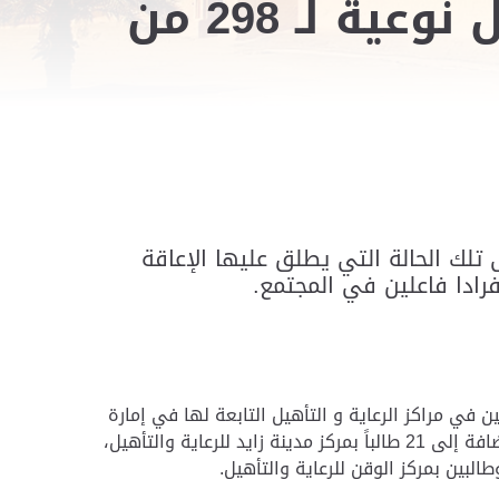
مراكز "زايد العليا" تقدم برامج رعاية وتأهيل نوعية لـ 298 من
 تلك الحالة التي يطلق عليها الإعاقة
رادا فاعلين في المجتمع.
أهيل بمعايير عالمية معتمدة لعدد 298 من طلبة التوحد المسجلين في مراكز الرعاية و التأهيل التابعة لها في إمارة
أبوظبي، منهم 175طالبا وطالبة بمركز أبوظبي للتوحد في أبوظبي، و89 من الطلاب بمركز العين للتوحد بمنطقة العين، إضافة إلى 21 طالباً بمركز مدينة زايد للرعاية والتأهيل،