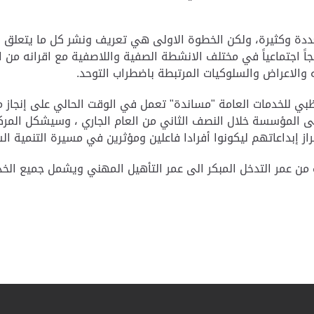
دة وكثيرة، ولكن الخطوة الاولى هي تعريف ونشر كل ما يتعلق ب
ً اجتماعياً في مختلف الانشطة الصفية واللاصفية مع اقرانه من 
 والاعراض والسلوكيات المرتبطة باضطراب التوحد.
ي للخدمات العامة "مساندة" تعمل في الوقت الحالي على إنجاز مش
المؤسسة خلال النصف الثاني من العام الجاري ، وسيشكل المركز بعد
براز إبداعاتهم ليكونوا أفرادا فاعلين ومؤثرين في مسيرة التنمية ا
ن مبنى المركز الجديد يتسع لعدد 166 طالب من عمر التدخل المبكر الى عمر التأهيل المهن