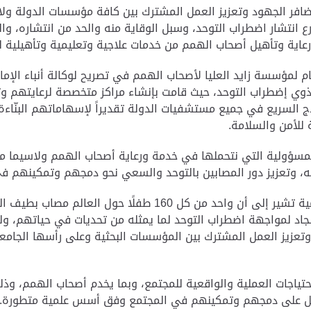
ضافر الجهود وتعزيز العمل المشترك بين كافة مؤسسات الدولة ول
انتشار اضطراب التوحد، وسبل الوقاية منه والحد من انتشاره، والع
اية وتأهيل أصحاب الهمم من خدمات علاجية وتعليمية وتأهيلية لت
ام لمؤسسة زايد العليا لأصحاب الهمم في تصريح لوكالة أنباء الإما
ذوي إضطراب التوحد، حيث قامت بإنشاء مراكز متخصصة لرعايتهم
ج السريع في جميع مستشفيات الدولة تقديراً لإسهاماتهم البنّاء
 للأمن والسلامة.
مسؤولية التي نتحملها في خدمة ورعاية أصحاب الهمم ولاسيما مص
ه، وتعزيز دور المصابين بالتوحد والسعي نحو دمجهم وتمكينهم في
وأوضح سعادة عبد الله الحميدان أن الاحصائيات العالمية تشير إلى
ل الجاد لمواجهة اضطراب التوحد لما يمثله من تحديات في حياتهم، و
وتعزيز العمل المشترك بين المؤسسات البحثية وعلى رأسها الجامع
احتياجات العملية والواقعية للمجتمع، وبما يخدم أصحاب الهمم، و
عمل على دمجهم وتمكينهم في المجتمع وفق أسس علمية متطورة.