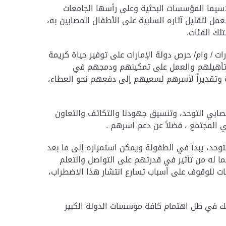
اسيما المؤسسات البحثية وعلى رأسها الجامعات
مل لتقليل آثاره السلبية على الأطفال المصابين به،
لك الفئات.
رات / وام/ حرص دولة الإمارات على توفير حياة كريمة
 وتأهيلهم والعمل على تمكينهم ودمجهم في
ة وتقديراً لأسرهم لسعيهم إلى دفعهم نحو العطاء،
ابي التوحد، وتنسيق جهودنا والتكاتف والتعاون
 المجتمع ، فضلاً عن دعم اسرهم .
 أن واحد من كل 160 طفلًا حول العالم مصاب بطيف التوحد، يبدأ في الطفولة ويمكن استمراره إلى ما بعد
لما له من تأثير في قدرتهم على التواصل والتعلم
ات للوقوف على أسباب تسارع انتشار هذا الاضطراب،
ذلك في ظل اهتمام كافة مؤسسات الدولة الكبير