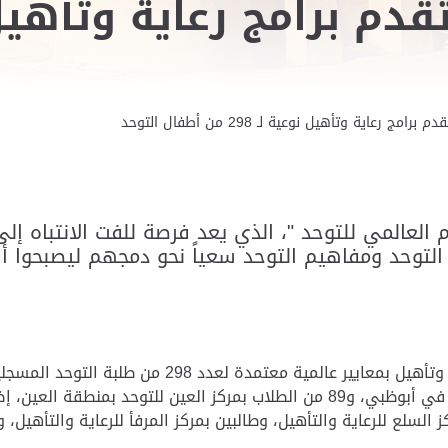
امج رعاية وتأهيل نوعية لـ 298 من أطفال التوحد
العالمي للتوحد "، الذي يعد فرصة للفت الانتباه إلى
 التوحد ومفاهيم التوحد سعياً نحو دمجهم ليصبحوا أف
وتقدم مؤسسة زايد العليا لأصحاب الهمم برامج رعاية وت