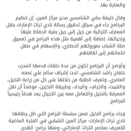
والعناية بها.
وقال خليفة بطي الشامسي مدير مركز العين، إن تنظيم
البرنامج جاء في سياق تحقيق رسالة نادي تراث الإمارات بنقل
المعارف التراثية من جيل إلى جيل بغية الحفاظ عليها
وإحيائها، إضافة إلى أهمية مثل هذه البرامج في تعميق
صلة الشباب بموروثهم الحضاري، والإسهام في صقل
انتمائهم إلى ثقافتهم.
وأوضح أن البرنامج تكون من عدة حلقات قدمها المدرب
خلفان راشد الشامسي، تحت إشراف سالم علي غصنه
العامري، وتعرف الطلبة من خلالها على كل من زراعة النخيل،
والتنبيت، والخراف، واليداد، وطريقة التخزين، موضحاً أن نقل
المعرفة بالنخيل والتعامل معه بين الأجيال يعد هدفاً رئيسياً
للبرنامج.
وجاء برنامج النخيل ضمن سلسلة البرامج التي ظل يطلقها
نادي تراث الإمارات- مركز العين الشبابي في الفترة الماضية
للتعريف بعناصر التراث الإماراتي، ومنها برامج: الهجن