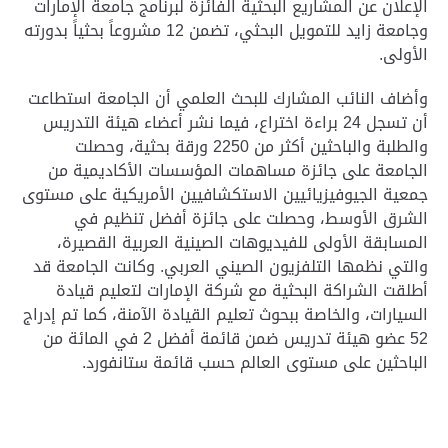
الإعلان عن المشاريع البحثية الفائزة لبرنامج جامعة الإمارات
وجامعة زايد للتمويل البحثي، تضمن 12 مشروعاً بحثياً بدورته
الأولى
.
وأضاف النائب المشارك للبحث العلمي أن الجامعة استطاعت
أن تسجل 24 براءة اختراع، فيما نشر أعضاء هيئة التدريس
والطلبة والباحثين أكثر من 2250 ورقة بحثية، وحصلت
الجامعة على جائزة مساهمات المؤسسات الأكاديمية من
جمعية الجيوفيزيائيين الاستكشافيين الأمريكية على مستوى
الشرق الأوسط، وحصلت على جائزة أفضل تنظيم في
المسابقة الأولى للفيديوهات الصينية العربية القصيرة،
والتي نظمها التلفزيون الصيني العربي
.
وكانت الجامعة قد
أطلقت الشراكة البحثية مع شركة الإمارات لتعليم قيادة
السيارات، والخاصة ببحوث تعليم القيادة الآمنة، كما تم إدراج
52 عضو هيئة تدريس ضمن قائمة أفضل 2 في المائة من
الباحثين على مستوى العالم حسب قائمة ستانفورد
.