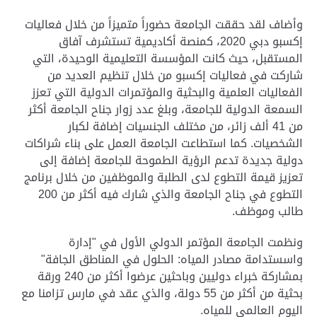
وأضاف لقد حققت الجامعة حضوراً متميزاً من خلال فعاليات
إكسبو دبي 2020، كمنصة أكاديمية تستشرف آفاق
المستقبل، حيث كانت المؤسسة التعليمية الوحيدة، التي
شاركت في فعاليات إكسبو من خلال تنظيم العديد من
الفعاليات العلمية والبحثية والمؤتمرات الدولية التي تعزز
السمعة الدولية للجامعة، وبلغ عدد زوار جناح الجامعة أكثر
من 41 ألف زائر، من مختلف الجنسيات إضافة لكبار
الشخصيات. كما استطاعت الجامعة العمل على بناء شراكات
دولية جديدة تدعم الرؤية الطموحة للجامعة إضافة إلى
تعزيز قيمة التطوع لدى الطلبة والموظفين من خلال برنامج
التطوع في جناح الجامعة والذي شارك فيه أكثر من 200
طالب وموظف
.
ونظمت الجامعة المؤتمر الدولي الأول في "إدارة
واسستدامة مصادر المياه: الحلول في المناطق الجافة"
بمشاركة خبراء دوليين وباحثين عرضوا أكثر من 240 ورقة
بحثية من أكثر من 55 دولة، والذي عقد في مارس تزامنا مع
اليوم العالمي للمياه
.