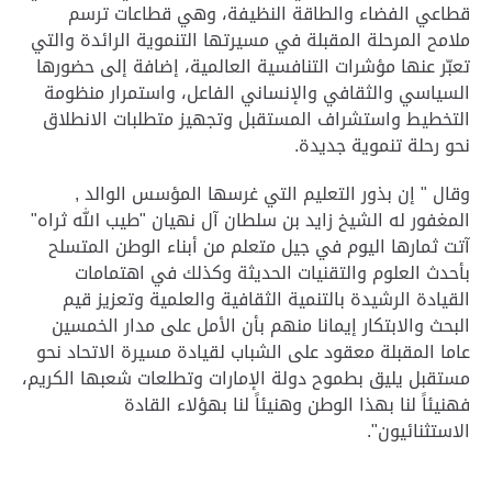
قطاعي الفضاء والطاقة النظيفة، وهي قطاعات ترسم
ملامح المرحلة المقبلة في مسيرتها التنموية الرائدة والتي
تعبّر عنها مؤشرات التنافسية العالمية، إضافة إلى حضورها
السياسي والثقافي والإنساني الفاعل، واستمرار منظومة
التخطيط واستشراف المستقبل وتجهيز متطلبات الانطلاق
نحو رحلة تنموية جديدة
.
وقال " إن بذور التعليم التي غرسها المؤسس الوالد ,
المغفور له الشيخ زايد بن سلطان آل نهيان "طيب الله ثراه"
آتت ثمارها اليوم في جيل متعلم من أبناء الوطن المتسلح
بأحدث العلوم والتقنيات الحديثة وكذلك في اهتمامات
القيادة الرشيدة بالتنمية الثقافية والعلمية وتعزيز قيم
البحث والابتكار إيمانا منهم بأن الأمل على مدار الخمسين
عاما المقبلة معقود على الشباب لقيادة مسيرة الاتحاد نحو
مستقبل يليق بطموح دولة الإمارات وتطلعات شعبها الكريم،
فهنيئاً لنا بهذا الوطن وهنيئاً لنا بهؤلاء القادة
الاستثنائيون
".