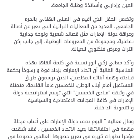
العين وإداريي وأساتذة وطلبة الجامعة
.
وتضمن الحفل الذي أقيم في المبنى الهلالي بالحرم
الجامعي، العديد من الفعاليات التراثية التي تعبر عن أصالة
وعراقة دولة الإمارات مثل قصائد شعرية ولوحة جدارية
تفاعلية، ومجموعة من المعزوفات الوطنية، إلى جانب ركن
التراث وعرض فلكلوري للعيالة
.
وأكد معالي زكي أنور نسيبة في كلمة ألقاها بهذه
المناسبة الغالية أن اتحاد الإمارات يزداد قوة و رسوخاً بحكمة
قيادته وهمة أبنائه المخلصين، الذين يرسمون طريقَ
المستقبل أمام أبناء الوطن، للخمسين عاماً القادمة، متمثلة
في وثيقة "مبادئ الخمسين" التي ترسم استراتيجية دولة
الإمارات في كافة المجالات الاقتصادية والسياسية
والتنموية الداخلية
.
وقال معاليه " اليوم تقف دولة الإمارات على أعتاب مرحلة
مهمة في احتفالاتها بعيد الاتحاد الخمسين ، فقد شهدت
مؤخرا تطورات كبيرة في تعزيز حضورها العالمي خصوصا في