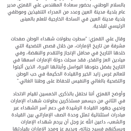
بالسلام الوطني، بحضور سعادة المهندس علي القمزي مدير
عام بلدية مدينة العين وعدد من المدراء التنفيذين وموظفي
بلدية مدينة العين في الساحة الخارجية للعلم بالمبنى
الرئيسي للبلدية
.
وقال علي القمزي: "سطرت بطولات شهداء الوطن صفحات
مشرفة من تاريخ الإمارات، من خلال قصص التضحية التي
خلدها التاريخ في محافل الإنجاز والتقدم والنهضة، وفي
ميادين العز والفخر، فقد سجلت دولة الإمارات اسمها في
التاريخ بفضل جنودها البواسل وأبنائها البررة، الذين أثبتوا
للعالم غرس زايد الخير والقيادة الحكيمة في حب الوطن
والتضحية بالغالي والنفيس للحفاظ على وطننا الغالي
".
وأوضح القمزي أننا نحتفل بالذكرى الخمسين لقيام الاتحاد
في الثاني من ديسمبر مستذكرين بطولات شهداء الإمارات
ونحيي جهود القيادة الرشيدة في دعم أسر الشهداء عبر
مبادرات استثنائية تمثل وحدة الصف الإماراتي بين القيادة
والشعب، داعين الله عز وجل أن يرحم شهداء الإمارات
ويسكنهم فسيح جناته، ويديم عز ومجد الإمارات بقيادتها