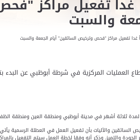
 غدا تفعيل مراكز "فح
معة والسبت
غدا تفعيل مراكز "فحص وترخيص السائقين" أيام الجمعة والسبت
قطاع العمليات المركزية في شرطة أبوظبي عن البدء 
بية لمدة ثلاثة أشهر في مدينة أبوظبي ومنطقة العين ومنطقة الظف
خيص السائقين والآليات بأن تفعيل العمل في العطلة الرسمية يأت
الجودة والتميز
.
وذكر أنه وفقا لخطة العمل سيتم التفعيل بالمراك