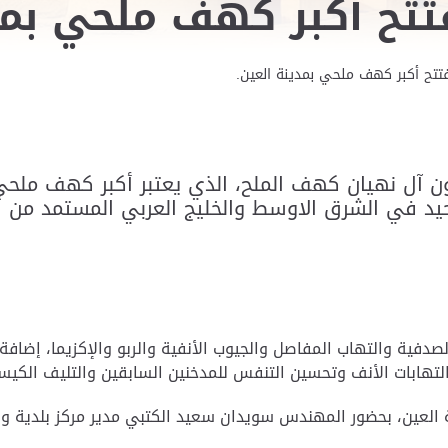
تح أكبر كهف ملحي بمدي
تح أكبر كهف ملحي بمدينة العين.
ون آل نهيان كهف الملح، الذي يعتبر أكبر كهف ملح
يد في الشرق الاوسط والخليج العربي المستمد من أ
اً طبيعياً لنحو 18 مرضاً، ومنها الصدفية والتهاب المفاصل والجيوب الأنفية والربو وال
التهابات الأنف وتحسين التنفس للمدخنين السابقين والتليف الكيس
 العين، بحضور المهندس سويدان سعيد الكتبي مدير مركز بلدية وس