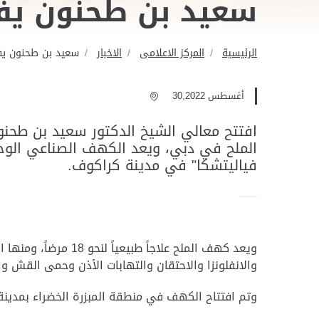
سعيد بن طحنون يفت
الرئيسية
المركز الاعلامى
الاخبار
سعيد بن طحنون يفت
أغسطس 30,2022
افتتح معالي الشيخ الدكتور سعيد بن طحن
الملح في دبي، ويعد الكهف الصناعي الوح
فياليتشكا" في مدينة كراكوف.
ويعد كهف الملح علاج
والانفلونزا والاحتقان والتهابات الأذن وحمى القش و
وتم افتتاح الكهف في منطقة المبزرة الخضراء بمدينة