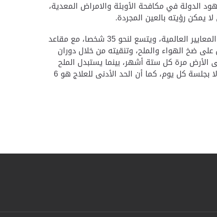
د الدولة في مكافحة الأوبئة والامراض المعدية،
ا يمكن رؤيته بالعين المجردة.
وتم بناء الكهف على مساحة 171 مترا مربعا، على أيدي خبراء في مجال التكنولوجيا المتطورة، بحيث تتوافق معاييره مع المعايير العالمية، ويتسع لنحو 35 شخصا، مع مقاعد
مجموعة من الأجهزة تعمل على ضخ الهواء والملح، وتنقيته من خلال دوران
لى الأرض مرة كل ستة أشهر، بينما يستبدل الملح
الخاص بالعلاج بعد كل جلسة، كما تم تخصيص مساحة لعب مميزة للأطفال في كهف الملح من عمر 6 أشهر، ولا يُسمح إلا بجلسة كل يوم، كما أن الحد الأدنى للعلاج هو 6