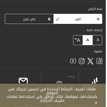
ضبط التباين
مُلون
تباين قوي
إعدادات الخط
+
A
A
-
A
تابعونا
برعاية
ملفات تعريف الارتباط تساعدنا في تحسين تجربتك على
الموقع.
باستخدامك لموقعنا، فإنك توافق على استخدامنا لملفات
تعريف الارتباط.
X
الشروط والأحكام
حقوق النشر
سياسة الخصوصية