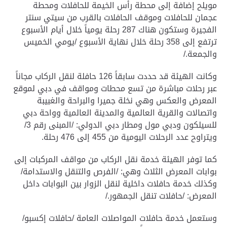
مويلح إضافة إلى محطة رأس الخيمة للحافلات ومحطة
عجمان للحافلات وموقف الحافلات بالقرب من سيتي سنتر
الفجيرة وستكون هناك 287 رحلة يومياً خلال أيام الأسبوع
ترتفع إلى 358 رحلة خلال نهاية الأسبوع /يومي الخميس
والجمعة
/.
وكانت الهيئة قد حددت سابقاً 126 حافلة لنقل الركاب مجاناً
عبر رحلات مباشرة من تسع محطات ومواقف في دبي لموقع
المعرض والعكس وهي نخلة جميرا والبراحة والغبيبة
واتصالات والقرية العالمية والمدينة العالمية وواحة دبي
للسيلكون ودبي مول ومطار دبي الدولي: /المبنى رقم 3/
ويتراوح عدد الرحلات اليومية من 455 إلى 476 رحلة
.
كما توفر الهيئة خدمة نقل الركاب من مواقف المركبات إلى
بوابات المعرض الثلاث وهي: /الفرص والتنقل والاستدامة/
وكذلك خدمة حافلات داخلية لنقل الزوار بين البوابات داخل
المعرض: /حافلات تنقل الجمهور
/.
وستعمل خدمة حافلات المواصلات العامة /حافلات إكسبو/