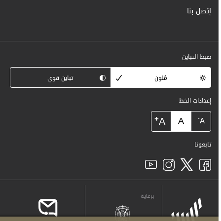
إتصل بنا
ضبط التباين
مُلون
تباين قوي
إعدادات الخط
+
A
A
-
A
تابعونا
برعاية