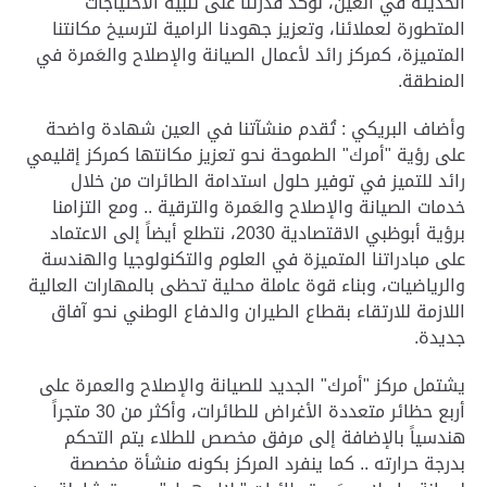
الحديثة في العين، نؤكد قدرتنا على تلبية الاحتياجات
المتطورة لعملائنا، وتعزيز جهودنا الرامية لترسيخ مكانتنا
المتميزة، كمركز رائد لأعمال الصيانة والإصلاح والعَمرة في
المنطقة
.
وأضاف البريكي : تُقدم منشآتنا في العين شهادة واضحة
على رؤية "أمرك" الطموحة نحو تعزيز مكانتها كمركز إقليمي
رائد للتميز في توفير حلول استدامة الطائرات من خلال
خدمات الصيانة والإصلاح والعَمرة والترقية .. ومع التزامنا
برؤية أبوظبي الاقتصادية 2030، نتطلع أيضاً إلى الاعتماد
على مبادراتنا المتميزة في العلوم والتكنولوجيا والهندسة
والرياضيات، وبناء قوة عاملة محلية تحظى بالمهارات العالية
اللازمة للارتقاء بقطاع الطيران والدفاع الوطني نحو آفاق
جديدة
.
يشتمل مركز "أمرك" الجديد للصيانة والإصلاح والعمرة على
أربع حظائر متعددة الأغراض للطائرات، وأكثر من 30 متجراً
هندسياً بالإضافة إلى مرفق مخصص للطلاء يتم التحكم
بدرجة حرارته .. كما ينفرد المركز بكونه منشأة مخصصة