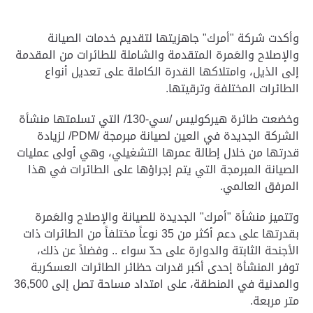
وأكدت شركة "أمرك" جاهزيتها لتقديم خدمات الصيانة
والإصلاح والعَمرة المتقدمة والشاملة للطائرات من المقدمة
إلى الذيل، وامتلاكها القدرة الكاملة على تعديل أنواع
الطائرات المختلفة وترقيتها
.
وخضعت طائرة هيركوليس /سي-130/ التي تسلمتها منشأة
الشركة الجديدة في العين لصيانة مبرمجة
/PDM/
لزيادة
قدرتها من خلال إطالة عمرها التشغيلي، وهي أولى عمليات
الصيانة المبرمجة التي يتم إجراؤها على الطائرات في هذا
المرفق العالمي
.
وتتميز منشأة "أمرك" الجديدة للصيانة والإصلاح والعَمرة
بقدرتها على دعم أكثر من 35 نوعاً مختلفاً من الطائرات ذات
الأجنحة الثابتة والدوارة على حدّ سواء .. وفضلاً عن ذلك،
توفر المنشأة إحدى أكبر قدرات حظائر الطائرات العسكرية
والمدنية في المنطقة، على امتداد مساحة تصل إلى 36,500
متر مربعة
.