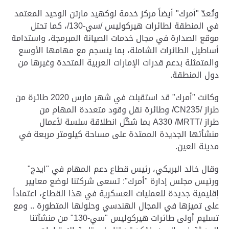
وتُعدّ "أمرك" أيضاً مركز خدمة لوكهيد مارتن الوحيد المعتمد
في المنطقة لطائرات هيركوليس /سي-130/، كما تحتل
موقع الصدارة في مجال خدمات الصيانة المبرمجة، واستدامة
أساطيل الطائرات الشاملة، بما ينسجم مع مهامها الأوسع
والمتمثلة بدعم قدرات الإمارات العربية المتحدة وغيرها من
دول المنطقة
.
وكانت "أمرك" قد استقبلت في شهر مارس 2020 طائرة من
طراز
/CN235/
وطائرة نقل وقود متعددة المهام من
طراز
A330 /MRTT/
بما شكّل انطلاقة سلسة لأعمال
منشأتها الجديدة الممتدة على مساحة كيلومتر مربعة في
مدينة العين
.
وقال خالد البريكي، رئيس قطاع دعم المهام في "ايدج"
ورئيس مجلس إدارة "أمرك": تسعى شركتنا لوضع معايير
إقليمية جديدة للعمليات العسكرية في هذا القطاع، اعتماداً
على تميزها في المجال الهندسي وحلولها المتطورة .. ومع
تسليم أولى طائرات هيركوليس "سي-130" من منشآتنا