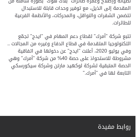
لصيانة وإصلاح وعَمرة طائرات "بلاك هوك" بصورة شاملة من
المقدمة إلى الذيل، مع توفير وحدات قابلة للاستبدال
تتضمن الشفرات والنواقل، والمحركات، والأنظمة الفرعية
للطائرات
.
تتبع شركة "أمرك" لقطاع دعم المهام في "ايدج" تجمّع
التكنولوجيا المتقدمة في قطاع الدفاع وغيره من المجالات ..
وفي يوليو 2020، أعلنت "ايدج" عن دخولها في اتفاقية
مشروطة للاستحواذ على حصة 40% من شركة "أمرك" وهي
الحصة المتبقية لشركة لوكهيد مارتن وشركة سيكورسكي
التابعة لها في "أمرك
".
روابط مفيدة