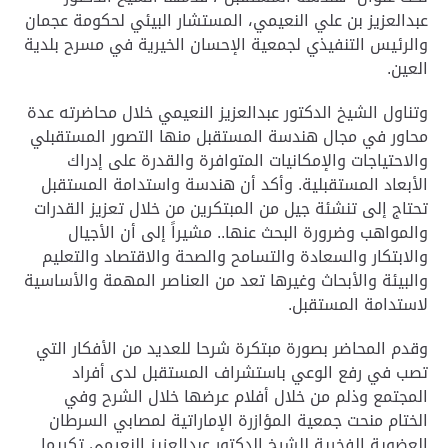
عبدالعزيز بن علي النعيمي، المستشار البيئي لحكومة عجمان
والرئيس التنفيذي لجمعية الإحسان الخيرية في مسرح بلدية
العين
.
وتناول الشيخ الدكتور عبدالعزيز النعيمي خلال محاضرته عدة
محاور في مجال هندسة المستقبل منها التصور المستقبلي
والاحتياجات والإمكانيات المتوافرة والقدرة على إدراك
الأبعاد المستقبلية
.
وأكد أن هندسة واستدامة المستقبل
تحتاج إلى تنشئة جيل من المبتكرين من خلال تعزيز القدرات
والمواهب وضرورة البحث عنها.. مشيراً إلى أن الأجيال
والابتكار والسعادة والتسامح والصحة والاقتصاد والتعليم
والبيئة والأبحاث وغيرها تعد من العناصر المهمة والأساسية
لاستدامة المستقبل
.
وقدم المحاضر بصورة مبتكرة شرحا للعديد من الأفكار التي
تصب في رفع الوعي باستشراف المستقبل لدى أفراد
المجتمع وذلم من خلال أفلام عرضها خلال الشرح وفي
الختام منحت جمعية المؤازرة الإماراتية لمصابي السرطان
العضوية الفخرية للشيخ الدكتور عبدالعزيز النعيمي تكريما