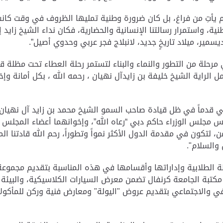
 لم يأتِ من فراغ، بل كان ضرورة وطنية تمليها الظروف في وقت كان
، واستمرار رسالتنا الإنسانية والحضارية، فكان نداء الشيخ زايد إ
يسمير، ميلاد تاريخٍ جديد، لانبلاج فجر عربي وحدوي أصيل”.
ليوم وبعد مضي 51 عاماً، دخلنا في مرحلة من التطور والنماء والبناء لتستمر رحلة العطا
 الراية الشيخ خليفة بن زايدآل نهيان ، رحمه الله ، بكل أمانة وإ
ضي قدماً في ظل قيادة صاحب السمو الشيخ محمد بن زايد آل نهيا
مجلس الوزراء حاكم دبي “رعاه الله”، وإخوانهما أعضاء المجلس الأ
ن، لتكون في مقدمة الدول الأكثر نمواً وتطوراً، رحم الله قادتنا ال
 والسلام".
ة الطلابية وإداراتها وأقسامها في هذه المناسبة بتقديم مجموع
كتبة الجامعة كرنفال تضمن معرض السيارات الكلاسيكية، والبيئة 
افي والاجتماعي بتقديم عروض "اليولة" ومعارض فنية وركن للمأكول