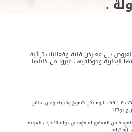
والعروض بين معارض فنية وفعاليات تراثية
الإدارية وموظفيها، عبروا من خلالها
متحدة: “نقف اليوم بكل شموخ وكبرياء ونحن نحتفل
ة طموحة من المغفور له مؤسس دولة الامارات العربية
لله ثراه، .