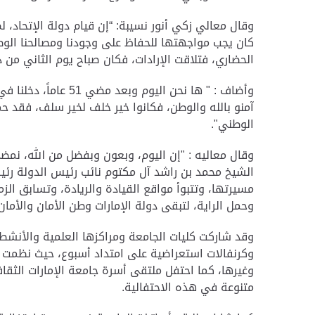
وقال معالي زكي أنور نسيبة: “إن قيام دولة الإتحاد،
كان يجب مواجهتها للحفاظ على وجودنا ومصالحنا الوطنية
الحضاري، فتلاقت الإرادات، فكان صباح يوم الثاني من د
وأضاف : " ها نحن ا
آمنو بالله والوطن، فكانوا خير خلف لخير سلف، فقد حمل
الوطني".
وقال معاليه : "إن اليوم، وبعون وبفضل من الله، نم
الشيخ محمد بن راشد آل مكتوم نائب رئيس الدولة رئيس 
مسيرتها، وتتبوأ مواقع القيادة والريادة، وتسابق الزم
وحمل الراية، لتبقى دولة الإمارات وطن الأمان والأمان
وقد شاركت كليات الجامعة ومراكزها العلمية والأنشط
وكرنفالات استعراضية على امتداد أسبوع، حيث نظمت م
وغيرها، كما احتفل ملتقى أسرة جامعة الإمارات الثق
متنوعة في هذه الاحتفالية.