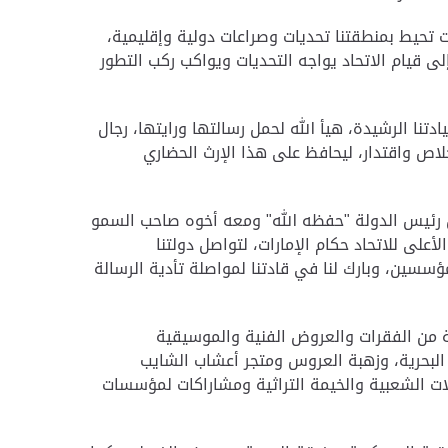
ت تحيط بمنطقتنا تحديات وصراعات دولية وإقليمية،
لى قيام الاتحاد يواجه التحديات ويواكب ركب التطور
ء تحت مظلة قيادتنا الرشيدة، هيأ الله لحمل رسالتها ورايتها، رجال
خلاص واقتدار، ليحافظ على هذا الإرث الحضاري
ن رئيس الدولة "حفظه الله" ومعه أخوه صاحب السمو
على للاتحاد حكام الإمارات، لتواصل دولتنا
مؤسسين، وبارك لنا في قادتنا لمواصلة تأدية الرسالة
ة من الفقرات والعروض الفنية والموسيقية
البحرية، وزهبة العروس ومتجر أعشاب الشايب
ات الشعبية والخيمة التراثية ومشاراكات لمؤسسات