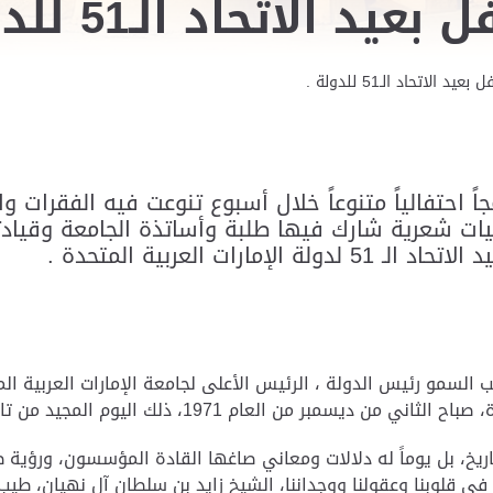
الاتحاد الـ51 للدولة .
 الاتحاد الـ51 للدولة .
جاً احتفالياً متنوعاً خلال أسبوع تنوعت فيه الفقرات 
شعرية شارك فيها طلبة وأساتذة الجامعة وقيادتها 
ت العربية المتحدة .
السمو رئيس الدولة ، الرئيس الأعلى لجامعة الإمارات العربية ال
التاريخ، بل يوماً له دلالات ومعاني صاغها القادة المؤسسون، ورؤي
ي قلوبنا وعقولنا ووجداننا، الشيخ زايد بن سلطان آل نهيان، طيب ا