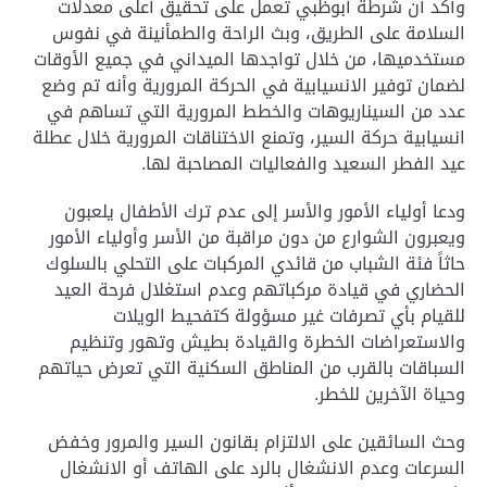
وأكد أن شرطة أبوظبي تعمل على تحقيق أعلى معدلات
السلامة على الطريق، وبث الراحة والطمأنينة في نفوس
مستخدميها، من خلال تواجدها الميداني في جميع الأوقات
لضمان توفير الانسيابية في الحركة المرورية وأنه تم وضع
عدد من السيناريوهات والخطط المرورية التي تساهم في
انسيابية حركة السير، وتمنع الاختناقات المرورية خلال عطلة
عيد الفطر السعيد والفعاليات المصاحبة لها.
ودعا أولياء الأمور والأسر إلى عدم ترك الأطفال يلعبون
ويعبرون الشوارع من دون مراقبة من الأسر وأولياء الأمور
حاثاً فئة الشباب من قائدي المركبات على التحلي بالسلوك
الحضاري في قيادة مركباتهم وعدم استغلال فرحة العيد
للقيام بأي تصرفات غير مسؤولة كتفحيط الويلات
والاستعراضات الخطرة والقيادة بطيش وتهور وتنظيم
السباقات بالقرب من المناطق السكنية التي تعرض حياتهم
وحياة الآخرين للخطر.
وحث السائقين على الالتزام بقانون السير والمرور وخفض
السرعات وعدم الانشغال بالرد على الهاتف أو الانشغال