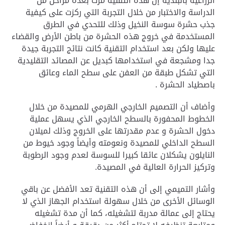
الزراعية بالبلدية إن هذه التقنية مرت بعدة مراحل من
الدراسة والاختبار من خلال التجربة التي ركزت على كيفية
جذب حشرة سوسة النخيل وذلك للتحدي في الطرق
المستخدمة في خروج هذه الحشرة من باطن الأرض والقضاء
عليها ولكن بعد استخدام التقنية كانت نتائج التجربة جيدة
جدا ومشجعة في استخدامها كبديل عن المصائد التقليدية
التي تشكل طبقة من العفن على سطح الماء وعائق
باصطياد الحشرة .
وأضاف أن التصميم الخارجي الهرمي للمصيدة من خلال
الخطوط المحفورة بالسطح الخارجي الذي يسهل عملية
دخول الحشرة و عدم مقدرتها على الخروج وذلك لميلان
السطح الداخلي للمصيدة ونعومته وأيضاً وجود خيوط من
النايلون يشكلان عائقا كبيرا للسوسة لعدم وجود الرطوبة
وتركيز الحرارة العالية في المصيدة.
وأشار التميمي إلى أن هذه التقنية تعد الأفضل عن باقي
الوسائل الأخرى من خلال سهولة استخدام الجهاز الذي لا
يحتاج إلى عمالة مدربة لتشغيله، كما أن مدة تشغيله