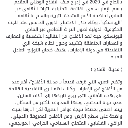
بالنجاح في 2020 في إدراج ملف الأفلاج الوطني المقدم
باسم الإمارات، في القائمة التمثيلية للتراث الثقافي غير
المادي لمنظمة الأمم المتحدة للتربية والعلم والثقافة
"اليونسكو"، وذلك خلال الاجتماع الدوري الخامس عشر للجنة
الحكومية الدولية لصون التراث الثقافي غير المادي
لليونسكو، حيث تعد الأفلاج، من التقاليد الشفهية والمعارف
والمهارات المتعلقة بتشييد وصون نظام شبكة الري
التقليديّة في دولة الإمارات، بهدف ضمان التوزيع العادل
للمياه.
( مدينة الأفلاج )
وتضم العين، التي عُرفت قديماً بـ"مدينة الأفلاج"، أكبر عدد
من الأفلاج في الإمارات. وكانت نظم الري التقليدية القائمة
على هذه الأفلاج، التي يرجع تاريخها إلى آلاف السنين،
عصب حياة المجتمع، ومنها المعروف للكثير من السكان،
بينما اختفى بعضها نتيجة عوامل التعرية لكن آثارها بقيت
واضحة على سطح الأرض، ومن الأفلاج المعروفة (الهيلي،
الراكي، الغشابي، المتعلج، الهنيامي، الخزامي، المويجعي،