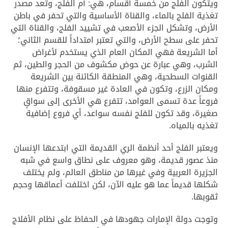
ويتكون الفلج من خمسة أقسام، هي: أم الفلج، وتعد مصدر
تغذية الفلج بالماء، والقناة الأساسية والتي تحفر في باطن
الأرض، وتشكل الجزء الأصعب في تشييد الفلج، والقناة التي
تحفر على سطح الأرض، والتي تعتبر امتداداً للقسم الثاني؛
أما الشريعة فهي المكان العام الذي يستخدم لأغراض
الشرب، وهي عبارة عن حوض مكشوف من الحجر والطين، ثم
القنوات السطحية، وهي المنطقة الكائنة بين الشريعة
ومكان الزرع، وتكون في العادة غير مسقوفة، وتتفرع منها
فروعاً عدة تسمى العوامد، تتفرع هي الأخرى إلى سواقٍ
صغيرة، وقد تكون للفلج نفسه سواعد، أي فروع إضافية
تغذيه بالمياه.
ويعتبر الفلج أحد أنظمة الري القديمة التي ابتدعها الإنسان
منذ عصور قديمة، وهو معروف على نطاق واسع في شبه
الجزيرة العربية وفي غيرها من مناطق العالم، ولم يختلف
شكلها قديماً عما هو عليه الآن، لكن اختلفت أعماقها وحجم
ثقوبها.
وتوجت دولة الإمارات جهودها في الحفاظ على نظام الأفلاج