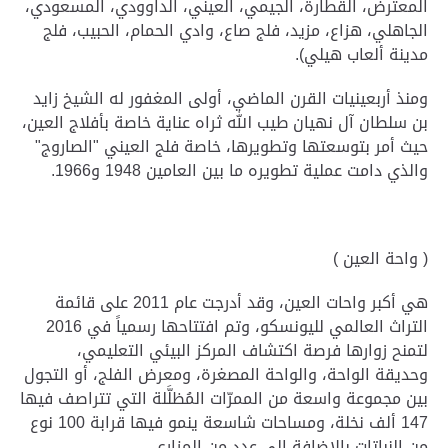
المعترض، القطارة، الجيمي، العيني، الداوودي، المسعودي،
الجاهلي، هزاع، مزيد، فلج صاع، وادي الحمام، الحبيب، فلج
مدينة ألعاب هيلي).
ومنذ أربعينيات القرن الماضي، أولى المغفور له الشيخ زايد
بن سلطان آل نهيان طيب الله ثراه عناية خاصة بأفلاج العين،
حيث أمر بتوسعتها وتطويرها، خاصة فلج العيني "الصاروج"
والذي دامت عملية تطويره ما بين العامين 1948 و1966.
( واحة العين )
هي أكبر واحات العين، وقد أدرجت عام 2011 على قائمة
التراث العالمي لليونسكو، وتم افتتاحها رسمياً في 2016
لتمنح زوارها فرصة اكتشاف المركز البيئي التعليمي،
وحديقة الواحة، والواحة المصغرة، ومعرض الفلج، أو التجول
بين مجموعة واسعة من الممرّات المُظلَّلة التي تتراصف فيها
147 ألف نخلة، ومساحات شاسعة ينمو فيها قرابة 100 نوع
من النباتات بالإضافة إلى عدد من المزارع.