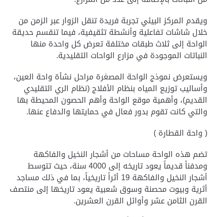
ويقدم المركز البيئي تجربة فريدة تنقل الزوار عبر الزمن من
خلال شاشات تفاعلية وأنشطة تثقيفية، فيما تنقسم حديقة
الواحة إلى ثلاث طبقات مختلفة تعرض كل واحدة منها
النباتات الموجودة في مزارع الواحات التقليدية.
ويستعرض نموذج الواحة المصغرة مراحل نشأة واحة العين،
وأساليب توزيع المياه بنظام الأفلاج (نظام الري التقليدي
القديم)، وأهمية موقع الواحة وأهم الحصون المحيطة بها
والتي كانت تقوم بدور فعال في حمايتها والدفاع عنها.
( واحة القطارة )
تضم هذه الواحة مساحات من أشجار النخيل والفاكهة
ومدفناً قديماً يعود تاريخه إلى 4000 سنة، حيث تتوسط
أشجار النخيل والفاكهة 19 أثراً تاريخياً، بما في ذلك مساجد
أثرية وبيوت محصنة وسوق شعبية يعود تاريخها إلى منتصف
القرن الثامن عشر وأوائل القرن العشرين.