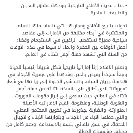
• حتا .. مدينة الأفلاج التاريخية ووجهة عشاق الوديان
والطبيعة الساحرة.
تحولت ينابيع الأفلاج ومجاريها التي تنساب منها المياه
والمنتشرة في أرجاء مختلفة من الإمارات إلى مقاصد
سياحية مميزة تستقطب الراغبين في الاستجمام وقضاء
أجمل الأوقات بين الخضرة والماء لا سيما في هذه الأوقات
من السنة التي تشهد حملة أجمل شتاء في العالم.
وتعتبر الأفلاج إرثاً إماراتياً تاريخياً شكل شرياناً رئيسياً للحياة
ونبعاً متجدداً يفيض بالخير، وشاهداً على عبقرية الأجداد في
هندسة جريان المياه، وتتماشى الدعوة إلى زيارتها مع شعار
"موروثنا" الذي أطلق على النسخة الثالثة من حملة أجمل
شتاء في العالم، حيث تسعى إلى إبراز مقومات الموروث
والهوية الوطنية، ومنظومة القيم الإماراتية الأصيلة
المتوارثة، والضاربة بجذورها في تكوين المجتمع المحلي،
والتي حملها الآباء عن الأجداد، ويتوارثها الأبناء والأجيال
اللاحقة، في نسق تلقائي يتسم بالاستدامة، ودعم كامل من
مختلف مؤسسات الدولة.