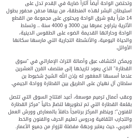
وتحتضن الواحة أيضاً آثاراً ضاربة في الِقدم تدل على
استيطان البشر لهذه المنطقة، من بينها مدفن محفور بطول
14 متراً يقع شرق الواحة ويحتوي على مجموعة من القطع
الأثرية يتراوح عمرها بين 3000 و 4000 سنة .. وتسلط
الواحة وحاراتها القديمة الضوء على الطقوس الدينية،
والحياة اليومية، والأنشطة التجارية التي مارسها سكانها
الأوائل.
ويمكن اكتشاف عبق وأصالة التراث الإماراتي في "سوق
القطارة" الذي يعود تاريخها إلى منتصف القرن العشرين
عندما أسسها المغفور له بإذن الله الشيخ شخبوط بن
سلطان آل نهيان على الطريق بين القطارة وواحة الجيمي.
وعقب أعمال ترميم موسعة، أعيد افتتاح السوق التي تتصل
بقلعة القطارة التي تم تطويرها لتضمّ حالياً "مركز القطارة
للفنون"؛ وينظم المركز برنامجاً حافلاً بالمعارض وورش العمل
والتجارب الثقافية ودروس تعليم الحرف والفنون والخط
العربي، حيث يعتبر وجهة مفضلة للزوار من جميع الأعمار.