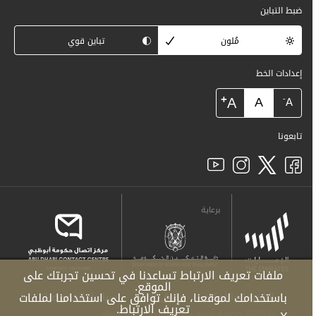
ضبط التباين
مُلون
تباين قوي
إعدادات الخط
+
A
A
-
A
تابعونا
برعاية
ملفات تعريف الارتباط تساعدنا في تحسين تجربتك على
الموقع.
باستخدامك لموقعنا، فإنك توافق على استخدامنا لملفات
الشروط والأحكام
حقوق النشر
سياسة الخصوصية
تعريف الارتباط.
© 2025 حكومة أبوظبي جميع الحقوق محفوظة.