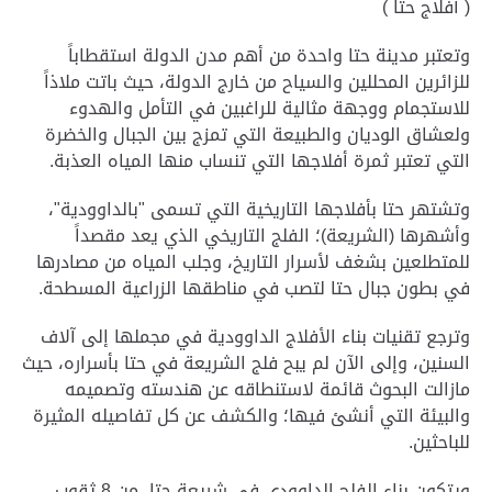
( أفلاج حتا )
وتعتبر مدينة حتا واحدة من أهم مدن الدولة استقطاباً
للزائرين المحللين والسياح من خارج الدولة، حيث باتت ملاذاً
للاستجمام ووجهة مثالية للراغبين في التأمل والهدوء
ولعشاق الوديان والطبيعة التي تمزج بين الجبال والخضرة
التي تعتبر ثمرة أفلاجها التي تنساب منها المياه العذبة.
وتشتهر حتا بأفلاجها التاريخية التي تسمى "بالداوودية"،
وأشهرها (الشريعة)؛ الفلج التاريخي الذي يعد مقصداً
للمتطلعين بشغف لأسرار التاريخ، وجلب المياه من مصادرها
في بطون جبال حتا لتصب في مناطقها الزراعية المسطحة.
وترجع تقنيات بناء الأفلاج الداوودية في مجملها إلى آلاف
السنين، وإلى الآن لم يبح فلج الشريعة في حتا بأسراره، حيث
مازالت البحوث قائمة لاستنطاقه عن هندسته وتصميمه
والبيئة التي أنشئ فيها؛ والكشف عن كل تفاصيله المثيرة
للباحثين.
ويتكون بناء الفلج الداوودي في شريعة حتا، من 8 ثقوب،