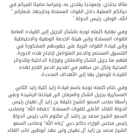
مثالا يحتذى، ونموذجا يقتدى به، ونبراسا مضيئا لغيركم في
حياتكم العملية داخل القوات المسلحة وخارجها، شعاركم "
الله، الوطن، رئيس الدولة
".
وفي نهاية كلمته توجه بالشكر الجزيل إلى القياده العامة
للقوات المسلحة وإلى هيئة الخدمة الوطنية والاحتياطية
وإلى قيادة القوات البرية على جهودهم المشكورة في
التنسيق المستمر والدعم المتواصل لإنجاح هذه الدورة،
فلهم منا جزيل الشكر والامتنان ولوزارة الداخلية وللدوائر
المدنية ولكل من ساهم في تقديم الدعم اللازم لهذه
القيادة للوصول بها إلى الأهداف المحددة
.
وفي ختام كلمته توجه باسم قيادة زايد كلية زايد الثاني
العسكرية بجزيل الشكر والعرفان الى قيادتنا الرشيدة وعلى
رأسها صاحب السمو الشيخ خليفة بن زايد آل نهيان رئيس
الدولة القائد الأعلى للقوات المسلحة "حفظه الله" ولصاحب
السمو الشيخ محمد بن راشد آل مكتوم نائب رئيس الدولة
رئيس مجلس الوزراء حاكم دبي "رعاه الله" وصاحب السمو
الشيخ محمد بن زايد آل نهيان ولي عهد أبوظبي نائب القائد