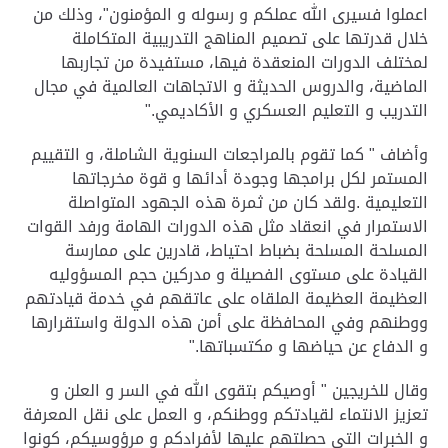
اعملوا فسيرى الله عملكم و رسوله و المؤمنون"، وذلك من
خلال قدرتها على تصميم المناهج التدريبية المتكاملة
لمختلف الدورات المنعقدة فيها، مستفيدة من تجاربها
الماضية، والدروس الحديثة و الاتجاهات العالمية في مجال
التدريب و التعليم العسكري و الأكاديمي
".
وأضاف " كما تقوم بالمراجعات السنوية الشاملة، و التقييم
المستمر لكل برامجها وجودة أدائها و قوة مخرجاتها
التعليمية .ولقد كان من ثمرة هذه الجهود المتواصلة
الاستمرار في انعقاد مثل هذه الدورات الهامة ورفد القوات
المسلحة المسلحة بضباط احتياط، قادرين على ممارسة
القيادة على مستوى الفصيلة و مدركين حجم المسؤوليه
العظيمة العظيمة الملقاه على عاتقهم في خدمة قيادتهم
ووطنهم وفي المحافظة على أمن هذه الدولة واستقرارها
و الدفاع عن حياضها و مكتسباتها
".
وقال للخريجين " أوصيكم بتقوى الله في السر و العلن و
تعزيز الانتماء لقيادتكم ووطنكم، و العمل على نقل المعرفة
و الخبرات التي حصلتهم عليها لأفرادكم و مرؤوسيكم، كونوا