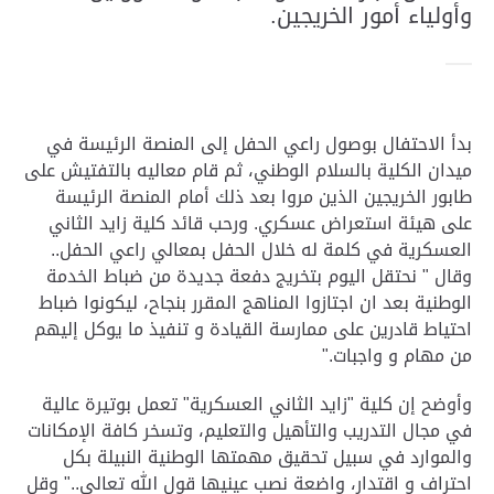
وأولياء أمور الخريجين.
بدأ الاحتفال بوصول راعي الحفل إلى المنصة الرئيسة في
ميدان الكلية بالسلام الوطني، ثم قام معاليه بالتفتيش على
طابور الخريجين الذين مروا بعد ذلك أمام المنصة الرئيسة
على هيئة استعراض عسكري
.
ورحب قائد كلية زايد الثاني
العسكرية في كلمة له خلال الحفل بمعالي راعي الحفل..
وقال " نحتقل اليوم بتخريج دفعة جديدة من ضباط الخدمة
الوطنية بعد ان اجتازوا المناهج المقرر بنجاح، ليكونوا ضباط
احتياط قادرين على ممارسة القيادة و تنفيذ ما يوكل إليهم
من مهام و واجبات
".
وأوضح إن كلية "زايد الثاني العسكرية" تعمل بوتيرة عالية
في مجال التدريب والتأهيل والتعليم، وتسخر كافة الإمكانات
والموارد في سبيل تحقيق مهمتها الوطنية النبيلة بكل
احتراف و اقتدار، واضعة نصب عينيها قول الله تعالى.." وقل