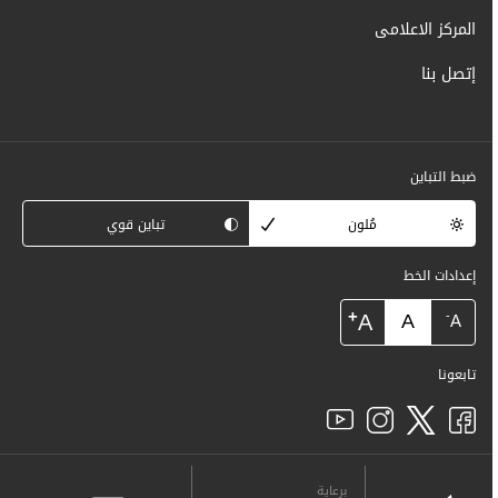
المركز الاعلامى
إتصل بنا
ضبط التباين
مُلون
تباين قوي
إعدادات الخط
+
A
A
-
A
تابعونا
برعاية