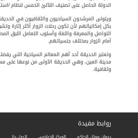
الدولة الحاصل على تصنيف اللآلئ الخمس لنظام /استدام
ويتولى المرشدون السياحيون والثقافيون في الحديقة 
بكل إمكانياتهم لأن تكون رحلات الزوار أكثر إثارة وتش
التواصل والمعرفة واللغة وأسلوب التعامل اللبق المطعم
أمام الزوار بمختلف جنسياتهم
.
وتعتبر الحديقة أحد أهم المعالم السياحية التي يفضلها
مدينة العين، وهي الحديقة الأولى من نوعها على مست
وثقافية
.
روابط مفيدة
ديوان ممثل الحاكم
المركز الاعلامى
إتصل بنا