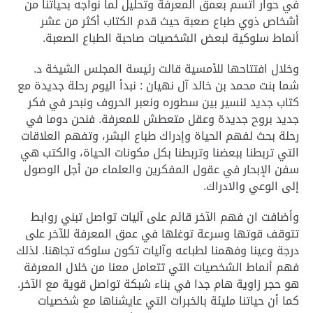
في حوار اتسم بعمق المعرفة وتحليل لما نواجه بحياتنا من
أشخاص ذوي طباع صعبة حيث قدم الكتاب أكثر من عشر
أنماط سلوكية لبعض الشخصيات صاحبة الطباع الصعبة
.
وخلال افتتاحها للأمسية قالت رئيسة المجلس الشيخة د.
شما بنت محمد بن خالد آل نهيان : نبدأ اليوم رحلة جديدة مع
كتاب جديد لنسير بين سطوره ونعبر الحروف ونبحر في فكر
جديد بروح جديدة وعقل متعطش للمعرفة. فنحن دوما في
رحلة بحث لفهم الحياة وإدراك طباع البشر، وتفهم العلاقات
التي تربطنا ببعضنا وتربطنا بكل مكونات الحياة، والكتب هي
سفن الإبحار في عقول المفكرين والعلماء من أجل الوصول
إلى الوعي والادراك
.
وأضافت ان فهم الآخر قائم على آليات تواصل تبني روابط
تتوقف قوتها وسرعة توغلها في عمق المعرفة للآخر على
درجة وعينا وفهمنا لطباعه وآليات تكون سلوكه تجاهنا. لذلك
فهم أنماط الشخصيات التي تتعامل معنا من خلال المعرفة
هو حجر زاوية هام جدا في بناء شبكة تواصل قوية مع الآخر.
كما أن حياتنا مليئة بالخبرات التي عايشناها مع شخصيات