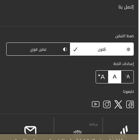
إتصل بنا
ضبط التباين
مُلون
تباين قوي
إعدادات الخط
+
A
A
-
A
تابعونا
برعاية