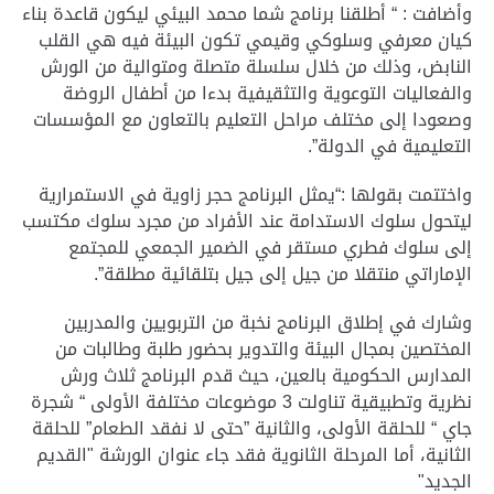
وأضافت : “ أطلقنا برنامج شما محمد البيئي ليكون قاعدة بناء
كيان معرفي وسلوكي وقيمي تكون البيئة فيه هي القلب
النابض، وذلك من خلال سلسلة متصلة ومتوالية من الورش
والفعاليات التوعوية والتثقيفية بدءا من أطفال الروضة
وصعودا إلى مختلف مراحل التعليم بالتعاون مع المؤسسات
التعليمية في الدولة”.
واختتمت بقولها :“يمثل البرنامج حجر زاوية في الاستمرارية
ليتحول سلوك الاستدامة عند الأفراد من مجرد سلوك مكتسب
إلى سلوك فطري مستقر في الضمير الجمعي للمجتمع
الإماراتي منتقلا من جيل إلى جيل بتلقائية مطلقة”.
وشارك في إطلاق البرنامج نخبة من التربويين والمدربين
المختصين بمجال البيئة والتدوير بحضور طلبة وطالبات من
المدارس الحكومية بالعين، حيث قدم البرنامج ثلاث ورش
نظرية وتطبيقية تناولت 3 موضوعات مختلفة الأولى “ شجرة
جاي “ للحلقة الأولى، والثانية ”حتى لا نفقد الطعام” للحلقة
الثانية، أما المرحلة الثانوية فقد جاء عنوان الورشة "القديم
الجديد"