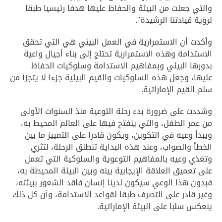
والتي جعلت من البيئة والحفاظ عليها هدفا رئيسيا طبقا
لرؤية قيادتنا الرشيدة".
وأكدت أن الاستمرارية في العمل البيئي هي التي تحقق
الاستدامة وهذه الاستمرارية تحتاج إلى بناء أجيال واعية
بدورها البيئي وبمفاهيم الاستدامة وسلوكيات الحفاظ
عليها، وجعل هذه السلوكيات والقيم البيئية جزءا لا يتجزأ من
سلم القيم الإماراتية.
وشددت على ضرورة بدء رحلة التوعية منذ السنوات الأولى
من عمر الطفل، والتي ينفتح فيها على العالم المحيط به،
ويبدأ وعيه في التكوين، ويكون قادرا على التمييز ما بين
الخطأ والصواب، وعند هذه البداية تنطلق الرحلة، لتثري
وتغذي وعيه بالمفاهيم التوعوية والسلوكية التي تعمل
على تعميق العلاقة الإيجابية بينه وبين البيئة المحيطة به،
فبدون هذا الوعي سيكون لدينا إنسان فاقد الشعور ببيئته،
وغير قادر على التصرف طبقا لقواعد الاستدامة، وأن كل ذلك
ينعكس سلبا على البيئة الإماراتية.