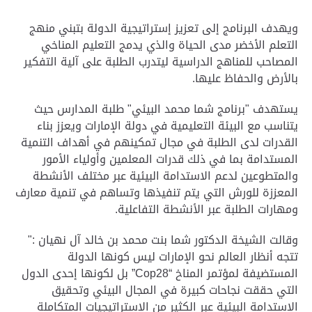
ويهدف البرنامج إلى تعزيز إستراتيجية الدولة بتبني منهج
التعلم الأخضر مدى الحياة والذي يدمج التعليم المناخي
المصاحب للمناهج الدراسية ليتدرب الطلبة على آلية التفكير
بالأرض والحفاظ عليها.
يستهدف "برنامج شما محمد البيئي" طلبة المدارس حيث
يتناسب مع البيئة التعليمية في دولة الإمارات ويعزز بناء
القدرات لدى الطلبة في مجال تمكينهم في أهداف التنمية
المستدامة بما في ذلك قدرات المعلمين وأولياء الأمور
والمتطوعين لدعم الاستدامة البيئية عبر مختلف الأنشطة
المعززة للورش التي يتم تنفيذها وتساهم في تنمية معارف
ومهارات الطلبة عبر الأنشطة التفاعلية.
وقالت الشيخة الدكتور شما بنت محمد بن خالد آل نهيان :"
تتجه أنظار العالم نحو الإمارات ليس كونها الدولة
المستضيفة لمؤتمر المناخ “
Cop28
” بل لكونها إحدى الدول
التي حققت نجاحات كبيرة في المجال البيئي وتحقيق
الاستدامة البيئية عبر الكثير من الإستراتيجيات المتكاملة