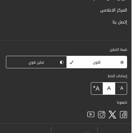
المركز الاعلامى
إتصل بنا
ضبط التباين
مُلون
تباين قوي
إعدادات الخط
+
A
A
-
A
تابعونا