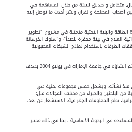
فعال, متكامل و صديق للبيئة من خلال المساهمة في
بين أصحاب ‏المصلحة والقرار، ونشر أحدث ما توصل إليه
 الطاقة ‏والبنية التحتية متمثلة في مشروع "تطوير
اتية العلاج في بيئة محفزة للصدأ"، و"سلوك ‏الخرسانة
ققات الطرقات ‏باستخدام نماذج الشبكات العصبونية
تم ‏إنشاؤه في جامعة الإمارات في يونيو 2004 بهدف
نفذ 22 مشروعا بتمويل داخلي و أكثر ‏من 40 مشروعا بتمويل خارجي منذ نشأته،‏ ويشمل خمس مجموعات بحثية هي:
بة من الباحثين والخبراء من مختلف المجالات ‏مثل:
افيا، ‏نظم المعلومات الجغرافية، الاستشعار عن بعد،
المساعدة في البحوث الأساسية ، بما ‏في ذلك مختبر