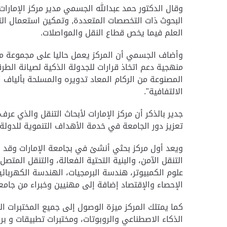
وقال الدكتور حمد عبدالله الجسمي مدير مركز الإمارا
البحوث ‏ذات التخصصات المتعددة, وتمكين استعمال التكنو
العلم فيما يخص ‏قطاع النقل والمواصلات
.
وأضاف الجسمي أن المركز يعمل حاليا على مجموعة من ‏
منهجية دعم اتخاذ قرارات ‏للجدولة الذكية لصيانة الطر
المصنوعة من الركام المعاد تدويره والمسلحة بألياف ا
الالتفافية".‏
جدير بالذكر أن مركز الإمارات لأبحاث التنقل
والذي عرف 
‏تعزيز دور الجامعة في خدمة الأهداف التنموية للدول
التنقل الآمن، والبنية ‏التحتية الفعالة، والتنقل المتص
علوم الكمبيوتر، هندسة البرمجيات، الهندسة الكهربائية
الإحصاء ‏والإقتصاد إضافة إلى مهنيين وخبراء من جامعا
كما يمتلك المركز ميزة الوصول إلى جميع ‏المختبرات ا
الذكاء الاصطناعي والروبوتات، ومختبرات ‏تطبيقات و برا