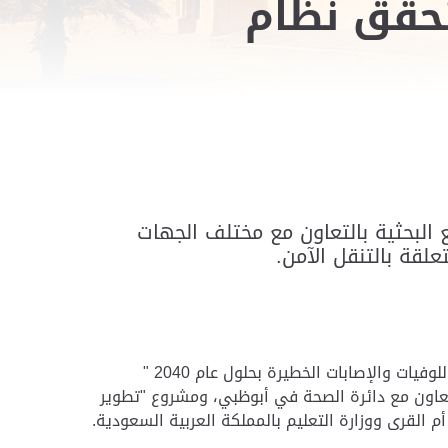
تحقق نظام
 البحثية بالتعاون مع مختلف ‏الجهات
لقة بالتنقل الآمن.
ومن هذه المشاريع ‏مشروع "تطوير استراتيجية الرؤية الصفرية للسلامة المرورية ‏بإمارة أبوظبي للوصول إلى معدل صفر للوفيات والإصابات ‏الخطيرة بحلول عام 2040 "
كوفيد- 19 في ‏إمارة أبوظبي" بالتعاون مع دائرة الصحة في أبوظبي، ومشروع ‏‏"تطوير