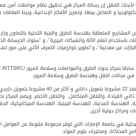
ت لأبحاث ‏التنقل إن رسالة المركز هي تحقيق نظام مواصلات ‏آمن, 
لوجيا و التفاعل ‏بينها, وتعزيز الأفكار الإبداعية, وربط العلاقات 
المشاريع المتعلقة بهندسة الطرق والبنية التحتية بالتعاون وزارة
قات باستخدام تعلم الآلة والشبكات ‏البيزية"، و "سلوك الخرسانة الذ
لبازلت غير ‏معدنية"، و"تطوير خوارزميات التعرف الآلي على صور تش
سابقا بمركز ‏بحوث الطرق والمواصلات وسلامة المرور
/RTTSRC/
ة في مجالات ‏النقل وهندسة الطرق وسلامة المرور
.
ويعد أول مركز بحثي أنشئ في بجامعة الإمارات وقد 
ل ذاتي القيادة، والتنقل المتكامل، ‏والتنقل الأخضر.‏ ويضم المركز نخ
، ‏الهندسة المدنية، الهندسة البيئية، الهندسة الميكانيكية، الجغر
ت ومراكز ‏دولية أخرى
.
لبحثية في جامعة الإمارات التي توفر ‏مجموعة متنوعة من العوامل 
مج المحاكاة، ومختبرات علوم المواد.‏