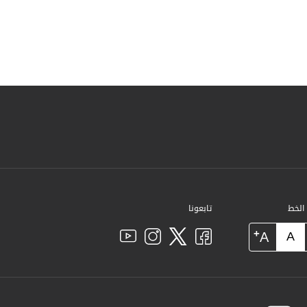
 الخط
تابعونا
+
A
A