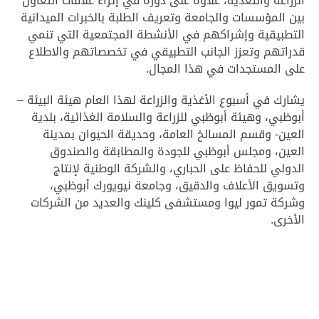
الزراعة والتغذية، علاوةّ على دوره في إثراء علاقات التعاون
بين المؤسسات والجامعة وتعريف الطلبة بالخبرات الميدانية
التطبيقية وإشراكهم في الأنشطة المجتمعية التي تنمي
قدراتهم وتعزز الجانب التطبيقي في تخصصاتهم والاطلاع
على المستجدات في هذا المجال
.
يشارك في أسبوع الأغذية والزراعة لهذا العام هيئة البيئة –
أبوظبي، وهيئة أبوظبي للزراعة والسلامة الغذائية، بلدية
العين- وقسم المسالخ العامة، وحديقة الحيوان بمدينة
العين، ومجلس أبوظبي للجودة والمطابقة والصندوق
الدولي للحفاظ على الحباري، والشركة الوطنية لإنتاج
وتسويق الأعلاف والدقيق، وجامعة نيويورك أبوظبي،
وشركة تمور ليوا ومستشفى كلينك والعديد من الشركات
الأخرى
.