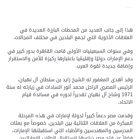
هذا إلى جانب العديد من المحطات البارزة العديدة في
العلاقات الأخوية التي تجمع البلدين في مختلف المجالات.
وفي سنوات السبعينيات الأولى قامت القاهرة بدور كبير في
دعم الإمارات دوليًا وإقليمًيا باعتبارها ركيزة للأمن والاستقرار
وإضافة جديدة لقوة العرب.
وقد أهدى المغفور له الشيخ زايد بن سلطان آل نهيان،
الرئيس المصري الراحل محمد أنور السادات في زيارته له سنة
1971 وشاح آل نهيان تقديراً لدوره في مساندة قيام
الاتحاد.
وقدمت مصر دعماً كبيراً لدولة لإمارات في هذه المرحلة
المبكرة من العلاقات الثنائية بين البلدين، خصوصاً مع بعثات
المدرسين والمهندسين والأطباء التي استقبلتها الإمارات،
فضلاً عن فتح مصر ذراعيها لاستقبال الطلاب الإماراتيين