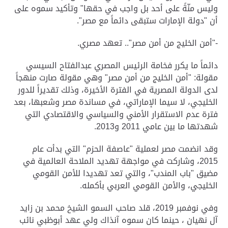
وليس منّةً على أحد بل واجب في حقها" وتأكيد سموه على
أن "دولة الإمارات ستبقى دائماً مع مصر".
-"أمن الخليج من أمن مصر".. تعهد مصري.
دائماً ما يكرر فخامة الرئيس المصري عبدالفتاح السيسي
مقولة: "أمن الخليج من أمن مصر" وهي مقولة صارت منهجاً
لدى الدولة المصرية في الفترة الأخيرة، وذلك تقديراً للدور
الخليجي، لا سيما الإماراتي، في مساندة مصر وشعبها، بعد
فترة عدم الاستقرار الأمني والسياسي والاقتصادي التي
شهدتها ما بين عامي 2011 و2013.
وقد انضمت مصر لعملية "عاصفة الحزم" التي بدأت عام
2015، وشاركت في مواجهة تهديد الملاحة العالمية في
مضيق "باب المندب"، والتي تعد تهديدا للأمن القومي
الخليجي، والأمن القومي العربي بأكمله.
وفي نوفمبر 2019، قلد صاحب السمو الشيخ محمد بن زايد
آل نهيان ، حينما كان سموه آنذاك ولي عهد أبوظبي نائب