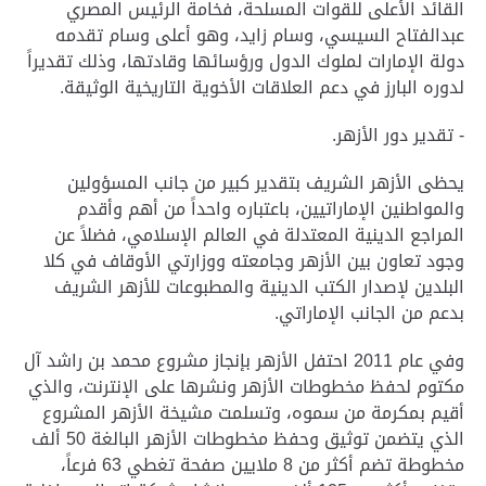
القائد الأعلى للقوات المسلحة، فخامة الرئيس المصري
عبدالفتاح السيسي، وسام زايد، وهو أعلى وسام تقدمه
دولة الإمارات لملوك الدول ورؤسائها وقادتها، وذلك تقديراً
لدوره البارز في دعم العلاقات الأخوية التاريخية الوثيقة.
- تقدير دور الأزهر.
يحظى الأزهر الشريف بتقدير كبير من جانب المسؤولين
والمواطنين الإماراتيين، باعتباره واحداً من أهم وأقدم
المراجع الدينية المعتدلة في العالم الإسلامي، فضلاً عن
وجود تعاون بين الأزهر وجامعته ووزارتي الأوقاف في كلا
البلدين لإصدار الكتب الدينية والمطبوعات للأزهر الشريف
بدعم من الجانب الإماراتي.
وفي عام 2011 احتفل الأزهر بإنجاز مشروع محمد بن راشد آل
مكتوم لحفظ مخطوطات الأزهر ونشرها على الإنترنت، والذي
أقيم بمكرمة من سموه، وتسلمت مشيخة الأزهر المشروع
الذي يتضمن توثيق وحفظ مخطوطات الأزهر البالغة 50 ألف
مخطوطة تضم أكثر من 8 ملايين صفحة تغطي 63 فرعاً،