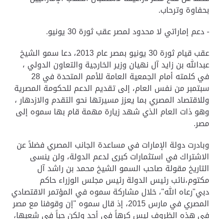
بحفاوة وترحاب.
- دعم إماراتي لا محدود لمصر عقب ثورة 30 يونيو.
عقب قيام ثورة 30 يونيو بمصر عام 2013، دعا سمو الشيخ
عبدالله بن زايد آل نهيان وزير الخارجية والتعاون الدولي ،
في كلمته أمام الجمعية العامة للأمم المتحدة في 28
سبتمبر من نفس العام، إلى تقديم الدعم للحكومة المصرية
وللاقتصاد المصري بما يعزز مسيرتها نحو التقدم والازدهار ،
وهو ذات العام الذي شهد زيارة مهمة قام بها سموه إلى
مصر.
وبادرت دولة الإمارات في مساعدة الجانب المصري فضلاً عن
الاشتراك في استثمارات كبرى لدعم الدولة، ولن ينسى
التاريخ مقولة صاحب السمو الشيخ محمد بن راشد آل
مكتوم،نائب رئيس الدولة رئيس مجلس الوزراء حاكم
دبي"رعاه الله"، خلال مشاركة سموه في المؤتمر الاقتصادي
المصري في مارس 2015، إذ قال سموه "إن وقوفنا مع مصر
في هذه الظروف ليس كرهاً في أحد ولكن حباً في شعبها،