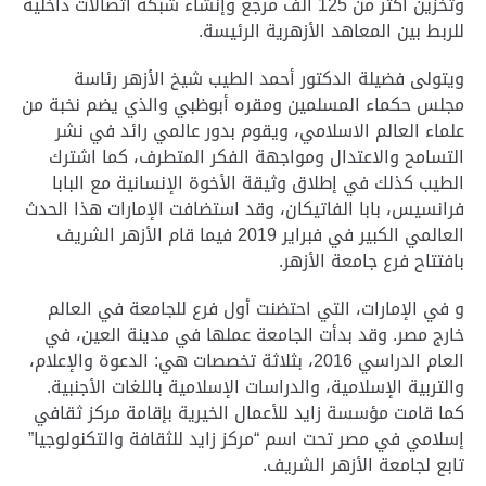
وتخزين أكثر من 125 ألف مرجع وإنشاء شبكة اتصالات داخلية
للربط بين المعاهد الأزهرية الرئيسة.
ويتولى فضيلة الدكتور أحمد الطيب شيخ الأزهر رئاسة
مجلس حكماء المسلمين ومقره أبوظبي والذي يضم نخبة من
علماء العالم الاسلامي، ويقوم بدور عالمي رائد في نشر
التسامح والاعتدال ومواجهة الفكر المتطرف، كما اشترك
الطيب كذلك في إطلاق وثيقة الأخوة الإنسانية مع البابا
فرانسيس، بابا الفاتيكان، وقد استضافت الإمارات هذا الحدث
العالمي الكبير في فبراير 2019 فيما قام الأزهر الشريف
بافتتاح فرع جامعة الأزهر.
و في الإمارات، التي احتضنت أول فرع للجامعة في العالم
خارج مصر. وقد بدأت الجامعة عملها في مدينة العين، في
العام الدراسي 2016، بثلاثة تخصصات هي: الدعوة والإعلام،
والتربية الإسلامية، والدراسات الإسلامية باللغات الأجنبية.
كما قامت مؤسسة زايد للأعمال الخيرية بإقامة مركز ثقافي
إسلامي في مصر تحت اسم “مركز زايد للثقافة والتكنولوجيا”
تابع لجامعة الأزهر الشريف.