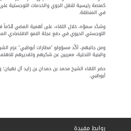
كمنصة رئيسية للنقل الجوي والخدمات اللوجستية على 
في المنطقة.
وشدَّد سموّه، خلال اللقاء، على أهمية المضي قُدُماً
اللوجستي الحيوي في دفع عجلة النمو الاقتصادي ال
ومن جانبهم، أكَّد مسؤولو "مطارات أبوظبي" عزم ال
والبنية التحتية، معربين عن شكرهم وتقديرهم للاهتما
حضر اللقاء الشيخ محمد بن حمدان بن زايد آل نهيان؛
أبوظبي.
روابط مفيدة