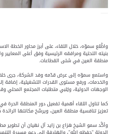
واطَّلع سموّه، خلال اللقاء، على أبرز محاور الخطة ال
بنيته التحتية ومرافقه الرئيسية وفق أعلى المعايير 
منطقة العين في شتى القطاعات.
واستمع سموّه إلى عرض قدّمه وفد الشركة، جرى خلاله
والخدمات، ورفع مستوى القدرات التشغيلية، إضافة إل
الوجهات الدولية، ويُلبي متطلبات المجتمع المحلي وق
كما تناول اللقاء أهمية تفعيل دور المنطقة الحرة 
تعزيز تنافسية منطقة العين، ويرسِّخ مكانتها الرائدة
وأكَّد سمو الشيخ هزاع بن زايد آل نهيان أن تطوير مط
الدولة "حفظه الله"، والهادفة إلى دعم مسيرة التنمية