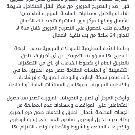
قبل إصدار التصريح المروري من مركز النقل المتكامل، شريطة
الالتزام بالدليل ومتطلبات السلامة المرورية أثناء تنفيذ
الأعمال وإبلاغ المركز فور المباشرة بتنفيذ تلك الأعمال
وتقديم طلب للحصول على التصريح المروري خلال مدة لا
تتجاوز 24 ساعة من بدء تنفيذ الأعمال
.
وطبقا للائحة التنظيمية للتحويلات المرورية تتحمل الجهة
المصرح لها مسؤولية التعويض عن أي أضرار قد تلحق
بالطريق العام أو بخطوط الخدمات أو بأي من التجهيزات
التشغيلية أو المنشآت المقامة ضمن حرم الطريق بما في
ذلك عناصر شبكة الإنارة، واللوحات المرورية والإرشادية،
والأنظمة المرورية، وغيرها من الممتلكات العامة أو الخاصة
.
وأوضح المركز أن تصاريح التحويلات المرورية تصدر بعد حصول
المتعاملين على الموافقات وشهادات عدم الممانعة من
الجهات المختصة بأعمال الطرق والخدمات ضمن حرم الطريق
وذلك طبقا لدليل أبوظبي لمناطق العمل في إمارة أبوظبي
والإجراءات المتبعة والشروط والأحكام الواجب الالتزام بها
.