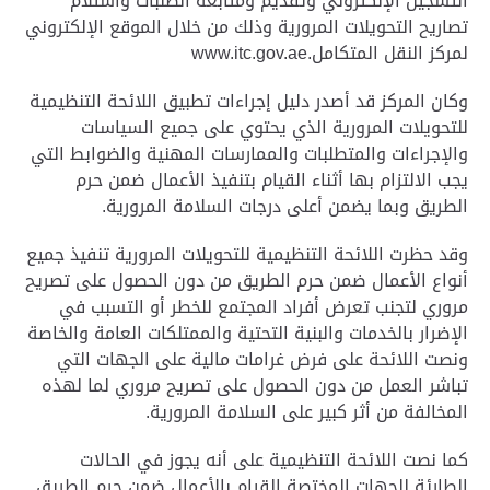
التسجيل الإلكتروني وتقديم ومتابعة الطلبات واستلام
تصاريح التحويلات المرورية وذلك من خلال الموقع الإلكتروني
لمركز النقل المتكامل
www.itc.gov.ae.
وكان المركز قد أصدر دليل إجراءات تطبيق اللائحة التنظيمية
للتحويلات المرورية الذي يحتوي على جميع السياسات
والإجراءات والمتطلبات والممارسات المهنية والضوابط التي
يجب الالتزام بها أثناء القيام بتنفيذ الأعمال ضمن حرم
الطريق وبما يضمن أعلى درجات السلامة المرورية
.
وقد حظرت اللائحة التنظيمية للتحويلات المرورية تنفيذ جميع
أنواع الأعمال ضمن حرم الطريق من دون الحصول على تصريح
مروري لتجنب تعرض أفراد المجتمع للخطر أو التسبب في
الإضرار بالخدمات والبنية التحتية والممتلكات العامة والخاصة
ونصت اللائحة على فرض غرامات مالية على الجهات التي
تباشر العمل من دون الحصول على تصريح مروري لما لهذه
المخالفة من أثر كبير على السلامة المرورية
.
كما نصت اللائحة التنظيمية على أنه يجوز في الحالات
الطارئة للجهات المختصة القيام بالأعمال ضمن حرم الطريق