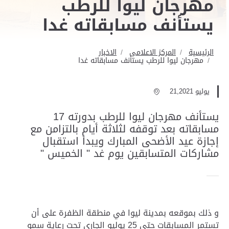
مهرجان ليوا للرطب
يستأنف مسابقاته غدا
الرئيسية
المركز الاعلامى
الاخبار
مهرجان ليوا للرطب يستأنف مسابقاته غدا
يوليو 21,2021
يستأنف مهرجان ليوا للرطب بدورته 17
مسابقاته بعد توقفه لثلاثة أيام بالتزامن مع
إجازة عيد الأضحى المبارك ويبدأ استقبال
مشاركات المتسابقين يوم غد " الخميس "
و ذلك بموقعه بمدينة ليوا في منطقة الظفرة على أن
تستمر المسابقات حتى 25 يوليو الجاري تحت رعاية سمو