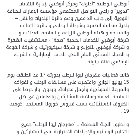
أبوظبي الوطنية "أدنوك" ومركز أبوظبي لإدارة النفايات
"تدوير" و راعي التواصل المجتمعي مؤسسة الإمارات للطاقة
النووية إلى جانب الداعمين وهم دائرة البلديات والنقل –
بلدية منطقة الظفرة وشرطة أبوظبي و دائرة الثقافة
والسياحة و هيئة أبوظبي للزراعة والسلامة الغذائية و
شركة أبوظبي للخدمات الصحية "صحة" - مستشفيات الظفرة
و شركة أبوظبي للتوزيع و شركة سيكيورتيك و شركة الفوعة
و الاتحاد النسائي العام الغدير للحرف الإماراتية والشريك
الإعلامي قناة بينونة.
كانت فعاليات مهرجان ليوا للرطب بدورته 17 قد انطلقت يوم
15 يوليو الجاري واقتصرت على مسابقات الرطب والفواكه
والمزرعة النموذجية وأجمل مخرافة، وبدون زوار حرصا على
السلامة العامة وسلامة المشاركين والعاملين في ظل
الظروف الاستثنائية بسبب فيروس كورونا المستجد "كوفيد-
19".
و تطبق اللجنة المنظمة لـ "مهرجان ليوا للرطب" جميع
التدابير الوقائية والإجراءات الاحترازية على المشاركين و