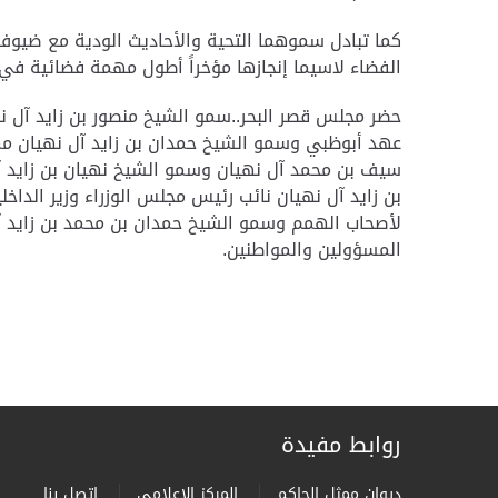
كما تبادل سموهما التحية والأحاديث الودية مع ضيوف 
الفضاء لاسيما إنجازها مؤخراً أطول مهمة فضائية في ت
حضر مجلس قصر البحر..سمو الشيخ منصور بن زايد آل نه
عهد أبوظبي وسمو الشيخ حمدان بن زايد آل نهيان م
سيف بن محمد آل نهيان وسمو الشيخ نهيان بن زايد آ
بن زايد آل نهيان نائب رئيس مجلس الوزراء وزير الدا
لأصحاب الهمم وسمو الشيخ حمدان بن محمد بن زايد 
المسؤولين والمواطنين.
روابط مفيدة
ديوان ممثل الحاكم
المركز الاعلامى
إتصل بنا