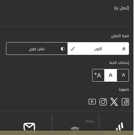
إتصل بنا
ضبط التباين
مُلون
تباين قوي
إعدادات الخط
+
A
A
-
A
تابعونا
برعاية