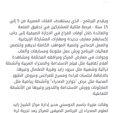
ويقدم البرنامج - الذي يستهدف الفئات العمرية من 5 إلى
15 سنة - فرصة مثالية للمشاركين في تحقيق المتعة
والفائدة خلال أوقات الفراغ في الاجازة الصيفية إلى جانب
إكسابهم معارف جديدة ومهارات المشاركة الإيجابية
والعمل الجماعي وتنمية المواهب الكامنة لديهم وتتضمن
فعاليات البرنامج ورش عمل متنوعة ومسابقات وألعاب
وجولات في معارض المركز ومرافقه المختلفة ومشاهدة
أفلام ثقافية مثل فيلم الاستدامة والصحراء العربية وأنشطة
تراثية وشعبية مثل سرود زايد وقرية الصلصال وغيرها،
بالاضافة لجلسات قراءة ومسرح للعرائس وعروض الطيور
المحببة مثل عرض "جوارح الصحراء" وأنشطة رياضية مثل
المارثونات وورش الاستدامة والتدوير وغيرها من الأنشطة
التفاعلية.
وقالت منيرة جاسم الحوسني مدير إدارة مركز الشيخ زايد
لعلوم الصحراء إن البرنامج الصيفي للمركز يعد تجربة ثرة