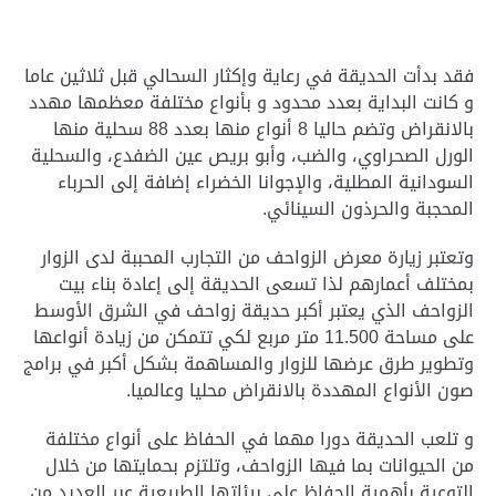
فقد بدأت الحديقة في رعاية وإكثار السحالي قبل ثلاثين عاما
و كانت البداية بعدد محدود و بأنواع مختلفة معظمها مهدد
بالانقراض وتضم حاليا 8 أنواع منها بعدد 88 سحلية منها
الورل الصحراوي، والضب، وأبو بريص عين الضفدع، والسحلية
السودانية المطلية، والإجوانا الخضراء إضافة إلى الحرباء
المحجبة والحرذون السينائي
.
وتعتبر زيارة معرض الزواحف من التجارب المحببة لدى الزوار
بمختلف أعمارهم لذا تسعى الحديقة إلى إعادة بناء بيت
الزواحف الذي يعتبر أكبر حديقة زواحف في الشرق الأوسط
على مساحة 11.500 متر مربع لكي تتمكن من زيادة أنواعها
وتطوير طرق عرضها للزوار والمساهمة بشكل أكبر في برامج
صون الأنواع المهددة بالانقراض محليا وعالميا
.
و تلعب الحديقة دورا مهما في الحفاظ على أنواع مختلفة
من الحيوانات بما فيها الزواحف، وتلتزم بحمايتها من خلال
التوعية بأهمية الحفاظ على بيئاتها الطبيعية عبر العديد من