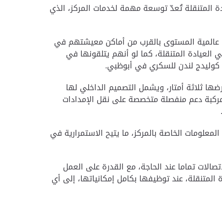
دة المتنقلة تُعدّ توسعة مهمة لخدمات المركز، الذي
ة عالمية المستوى بالقرب من أماكن معيشتهم في
العيادة المتنقلة، كما لو أنهم يتلقونها في
ل كوليدج لندن للسكري في أبوظبي.
متنقلة التابعة لمركز إمبريال كوليدج لندن للسكري في نصف مقطورة معدلة طولها 14 مترًا وعرضها ثلاثة أمتار، ويشمل التصميم الداخلي لها
 مركبة دعم منفصلة متخصصة على نقل الإمدادات
لمعلومات الخاصة بالمركز، ما يتيح الاستمرارية في
صالات تماما عند الحاجة، مع القدرة على العمل
دة 36 ساعة تشغيلية ، كما يمكن نقل العيادة المتنقلة، عند توظيفها بكامل إمكانياتها، إلى أي