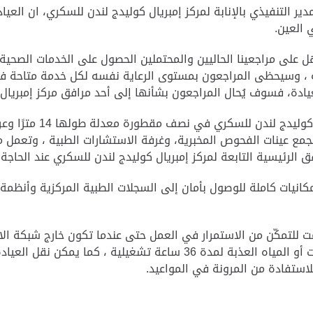
ر التنفيذي بالإنابة لمركز إمبريال كوليدج لندن للسكري، ان العيا
 العين.
 على مراجعينا الحاليين والمحتملين الحصول على الخدمات الصحي
 ، وسيحظى المراجعون بمستوى الرعاية نفسه لكل خدمة متاحة في 
لعيادة، فسوف يُحال المراجعون بشأنها إلى أحد مرافق مركز إمبريا
وشُيّدت عيادة السكري ال
 لجمع عينات الفحوص المخبرية، وغرفة الاستشارات الطبية ، وتعمل
ق الرئيسية التابعة لمركز إمبريال كوليدج لندن للسكري عند الحاجة.
كانيات كاملة للوصول بأمان إلى السجلات الطبية المركزية وأنظمة ا
ت للتمكّن من الاستمرار في العمل حتى عندما تكون خارج شبكة الات
بشكل مستقل دون توصيلات خارجية للطاقة أو النفايات أو المياه العذبة لم
لاستفادة من المرونة في المواعيد.