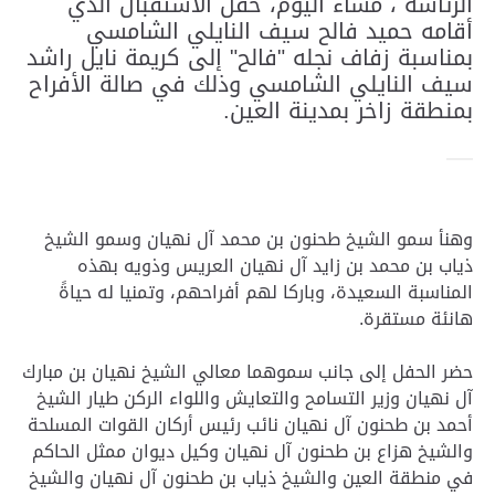
الرئاسة ، مساء اليوم، حفل الاستقبال الذي
أقامه حميد فالح سيف النايلي الشامسي
بمناسبة زفاف نجله "فالح" إلى كريمة نايل راشد
سيف النايلي الشامسي وذلك في صالة الأفراح
بمنطقة زاخر بمدينة العين.
وهنأ سمو الشيخ طحنون بن محمد آل نهيان وسمو الشيخ
ذياب بن محمد بن زايد آل نهيان العريس وذويه بهذه
المناسبة السعيدة، وباركا لهم أفراحهم، وتمنيا له حياةً
هانئة مستقرة.
حضر الحفل إلى جانب سموهما معالي الشيخ نهيان بن مبارك
آل نهيان وزير التسامح والتعايش واللواء الركن طيار الشيخ
أحمد بن طحنون آل نهيان نائب رئيس أركان القوات المسلحة
والشيخ هزاع بن طحنون آل نهيان وكيل ديوان ممثل الحاكم
في منطقة العين والشيخ ذياب بن طحنون آل نهيان والشيخ