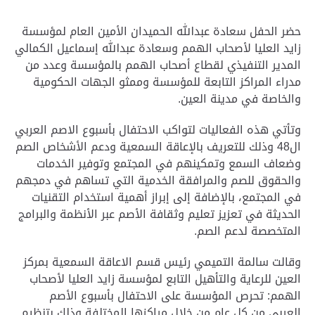
حضر الحفل سعادة عبدالله الحميدان الأمين العام لمؤسسة
زايد العليا لأصحاب الهمم وسعادة عبدالله إسماعيل الكمالي
المدير التنفيذي لقطاع أصحاب الهمم بالمؤسسة وعدد من
مدراء المراكز التابعة للمؤسسة وممثو الجهات الحكومية
والخاصة في مدينة العين.
وتأتي هذه الفعاليات لتواكب الاحتفال بأسبوع الاصم العربي
ال48 وذلك للتعريف بالإعاقة السمعية ودعم الأشخاص الصم
وضعاف السمع وتمكينهم في المجتمع وتوفير الخدمات
والحقوق للصم والمرافقة الخدمية التي تساهم في دمجهم
في المجتمع، بالإضافة إلى إبراز أهمية استخدام التقنيات
الحديثة في تعزيز تعليم وثقافة الأصم عبر الأنظمة والبرامج
المتخصصة لدعم الصم.
وقالت سالمة التميمي رئيس قسم الاعاقة السمعية بمركز
العين للرعاية والتأهيل التابع لمؤسسة زايد العليا لأصحاب
الهمم: تحرص المؤسسة على الاحتفال بأسبوع الأصم
العربي من كل عام من خلال مراكزها المختلفة وذلك بتنظيم