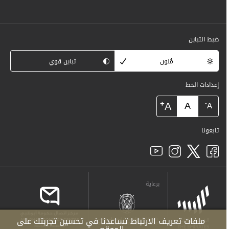
ضبط التباين
مُلون
تباين قوي
إعدادات الخط
+
A
A
-
A
تابعونا
برعاية
ملفات تعريف الارتباط تساعدنا في تحسين تجربتك على