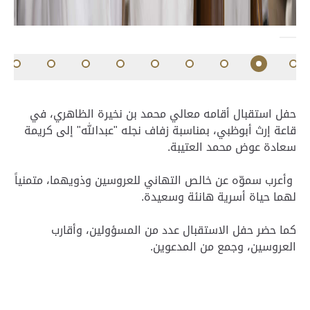
حفل استقبال أقامه معالي محمد بن نخيرة الظاهري، في
قاعة إرث أبوظبي، بمناسبة زفاف نجله "عبدالله" إلى كريمة
سعادة عوض محمد العتيبة.
وأعرب سموّه عن خالص التهاني للعروسين وذويهما، متمنياً
لهما حياة أسرية هانئة وسعيدة.
كما حضر حفل الاستقبال عدد من المسؤولين، وأقارب
العروسين، وجمع من المدعوين.