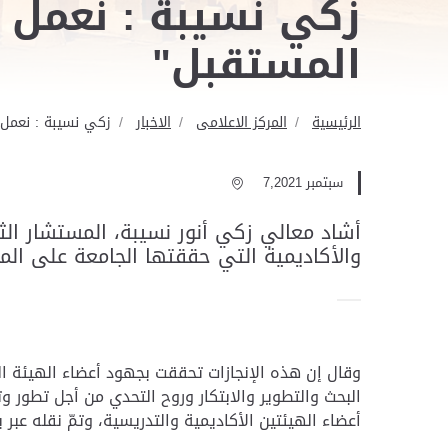
زكي نسيبة : نعمل 
المستقبل"
الرئيسية
المركز الاعلامى
الاخبار
زكي نسيبة : نعمل 
سبتمبر 7,2021
أشاد معالي زكي أنور نسيبة، المستشار الثق
والأكاديمية التي حققتها الجامعة على ال
وقال إن هذه الإنجازات تحققت بجهود أعضاء الهيئة الت
البحث والتطوير والابتكار وروح التحدي من أجل تطور وت
أعضاء الهيئتين الأكاديمية والتدريسية، وتمّ نقله عبر بث