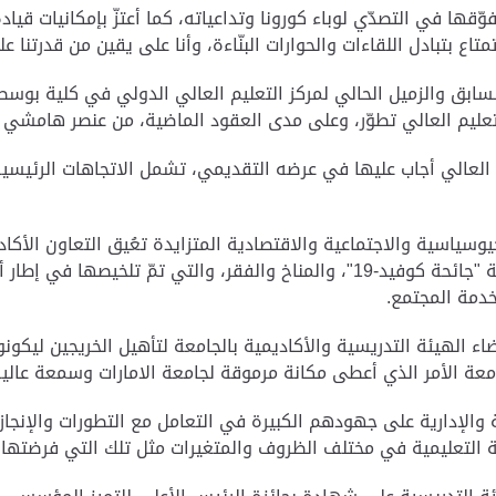
ّقها في التصدّي لوباء كورونا وتداعياته، كما أعتزّ بإمكانيات قيادة
متاع بتبادل اللقاءات والحوارات البنّاءة، وأنا على يقين من قدرتنا 
السابق والزميل الحالي لمركز التعليم العالي الدولي في كلية بوسط
 التعليم العالي تطوّر، وعلى مدى العقود الماضية، من عنصر هامشي 
م العالي أجاب عليها في عرضه التقديمي، تشمل الاتجاهات الرئيسي
جيوسياسية والاجتماعية والاقتصادية المتزايدة تعُيق التعاون الأكاد
والاقتصادية العالمية التي يواجهها عالمنا، مثل الصحة "جائحة كوفيد-19"، والمناخ
خدمة المجتمع.
 الهيئة التدريسية والأكاديمية بالجامعة لتأهيل الخريجين ليكون
امعة الأمر الذي أعطى مكانة مرموقة لجامعة الامارات وسمعة عالية
ة والإدارية على جهودهم الكبيرة في التعامل مع التطورات والإنجاز
 التعليمية في مختلف الظروف والمتغيرات مثل تلك التي فرضتها ج