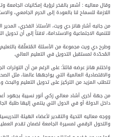
وقال معاليه : أشعر بالفخر لرؤية إمكانيات الجامعة وتفو
اللازمة للسماح لنا بالعودة إلى الحرم الجامعي، والاست
من جانبه أشار هانز دي ويت، الأستاذ الفخري، المدير 
للتنمية الاجتماعية والاستدامة، لافتاً إلى أن تدويل
وطرح دي ويت مجموعة من الأسئلة المُتعلّقة بالتعلي
المُحدّدة لمستقبل التدويل في التعليم العالي.
واختتم هانز عرضه قائلاً: على الرغم من أن التوترات ال
تتطلب المزيد من التركيز على تدويل التعليم والبحث و
من جهة أخرى أشاد معالي زكي أنور نسيبة بجهود أعضاء
داخل الدولة أو في الدول التي ينتمي إليها طلبة الج
ووجه معاليه التحية والتقدير لأعضاء الهيئة التدريسي
والتحول الرقمي لمسيرة الجامعة لضمان تقدم العملية