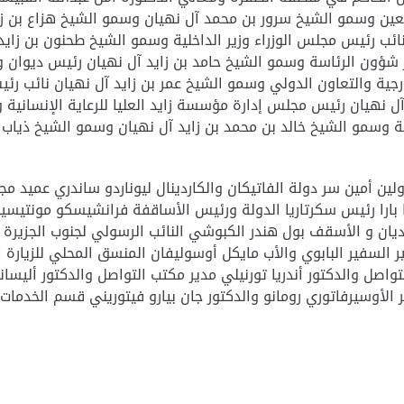
ين وسمو الشيخ سرور بن محمد آل نهيان وسمو الشيخ هزاع بن زاي
ئب رئيس مجلس الوزراء وزير الداخلية وسمو الشيخ طحنون بن زاي
ير شؤون الرئاسة وسمو الشيخ حامد بن زايد آل نهيان رئيس ديوان 
خارجية والتعاون الدولي وسمو الشيخ عمر بن زايد آل نهيان نائب 
 آل نهيان رئيس مجلس إدارة مؤسسة زايد العليا للرعاية الإنسانية
وسمو الشيخ خالد بن محمد بن زايد آل نهيان وسمو الشيخ ذياب ب
ارولين أمين سر دولة الفاتيكان والكاردينال ليوناردو ساندري عميد م
بارا رئيس سكرتاريا الدولة ورئيس الأساقفة فرانشيسكو مونتيسيلو 
ديان و الأسقف بول هندر الكبوشي النائب الرسولي لجنوب الجزيرة 
ر السفير البابوي والأب مايكل أوسوليفان المنسق المحلي للزيارة ا
لتواصل والدكتور أندريا تورنيلي مدير مكتب التواصل والدكتور ألي
 الأوسيرفاتوري رومانو والدكتور جان بيارو فيتوريني قسم الخدمات