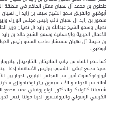
طحنون بن محمد آل نهيان ممثل الحاكم في منطقة الع
أبوظبي والفريق سمو الشيخ سيف بن زايد آل نهيان نا
منصور بن زايد آل نهيان نائب رئيس مجلس الوزراء وز
نهيان وسمو الشيخ عبدالله بن زايد آل نهيان وزير ال
للأعمال الخيرية والإنسانية وسمو الشيخ خالد بن زايد
بن خليفة آل نهيان مستشار صاحب السمو رئيس الدولة 
أبوظبي.
كما حضر اللقاء من جانب الفاتيكان..الكاردينال بياتروب
عميد مجمع تبشير الشعوب ورئيس الأساقفة إدغار بينا 
أيوزوغوكسوت أمين سر المجلس البابوي للحوار بين الأ
أمانة سر الدولة و الأب سيمون بيتر لوكيامونزي سكرتي
شيفيلتا كاتوليكا والدكتور باولو روفيني عميد مجمع ا
الكرسي الرسولي والبروفيسور اندريا مونتا رئيس تحرير