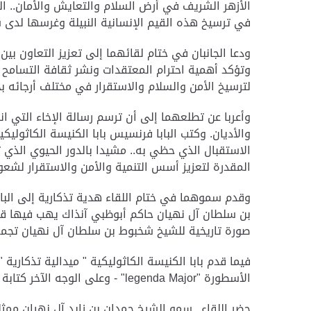
الأزهر الشريف في أرض السلام والتعايش والأمان.. البل
في ترسيخ هذه القيم الإنسانية النبيلة وغرسها لدى 
ودعا الجانبان في ختام لقائهما إلى تعزيز التعاون بين
وتؤكد أهمية احترام المعتقدات ونشر ثقافة التسامح 
لترسيخ الأمن والسلام والاستقرار في مختلف أرجائه بج
وأعربا عن تطلعهما إلى أن ترسم رسالة الإخاء التي 
والأديان.
وكتب البابا فرنسيس بابا الكنيسة الكاثوليك
الاستقبال الذي حظي به.. مشيدا بالدور الحيوي الذي
المقدرة لتعزيز أسس التنمية والأمن والاستقرار لشعو
وقدم سموهما في ختام اللقاء هدية تذكارية إلى الب
صورة تاريخية للشيخ شخبوط بن سلطان آل نهيان تجمعه
فيما قدم بابا الكنيسة الكاثوليكية " ميدالية تذكار
الأسطورة "
legenda Major
" - وعلى الوجه الآخر كتابة 
حضر اللقاء.. سمو الشيخ حمدان بن زايد آل نهيان مم