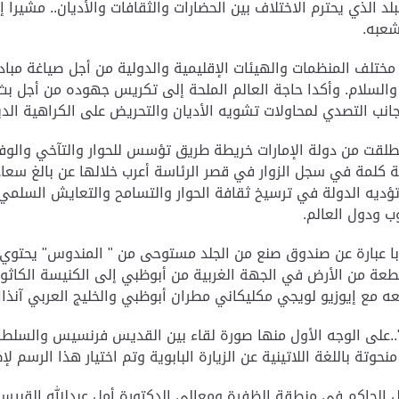
د الذي يحترم الاختلاف بين الحضارات والثقافات والأديان.. مشيرا 
شعبه.
 مختلف المنظمات والهيئات الإقليمية والدولية من أجل صياغة مبادرات
والسلام.
وأكدا حاجة العالم الملحة إلى تكريس جهوده من أجل بث 
انب التصدي لمحاولات تشويه الأديان والتحريض على الكراهية الدين
انطلقت من دولة الإمارات خريطة طريق تؤسس للحوار والتآخي والو
ية كلمة في سجل الزوار في قصر الرئاسة أعرب خلالها عن بالغ سعاد
 تؤديه الدولة في ترسيخ ثقافة الحوار والتسامح والتعايش السلم
ب ودول العالم.
ابا عبارة عن صندوق صنع من الجلد مستوحى من " المندوس" يحتوي
 مع إيوزيو لويجي مكليكاني مطران أبوظبي والخليج العربي آنذاك
ية "..على الوجه الأول منها صورة لقاء بين القديس فرنسيس والسل
منحوتة باللغة اللاتينية عن الزيارة البابوية وتم اختيار هذا الرسم لإظ
ثل الحاكم في منطقة الظفرة ومعالي الدكتورة أمل عبدالله القب