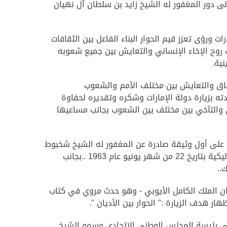
إلى دور المغفور له الشيخ زايد بن سلطان آل نهيان
 ورؤى تعزز قيم الحوار البناء الفاعل بين الثقافات
روح الإخاء الإنساني والتعايش بين جميع شعوبه
ية.
فاق والتعايش بين مختلف الأمم والشعوب
ته بزيارة دولة الإمارات وشكره وتقديره لحفاوة
ي والتآخي بين مختلف بين الشعوب بجانب مساعيها
 على أول وثيقة صادرة عن المغفور له الشيخ شخبوط
بن سلطان آل نهيان حاكم أبوظبي آنذاك يهب فيها قطعة من الأرض في الجهة الغربية من أبوظبي إلى الكنيسة الكاثوليكية بتاريخ 22 من شهر يونيو عام 1963 ..بجانب
..
طان الملك الكامل الأيوبي - وهو حدث مروي في كتاب
هار هدف الزيارة :" الحوار بين الأديان ".
يسي رئيسة المجلس الوطني الاتحادي وسمو الشيخ