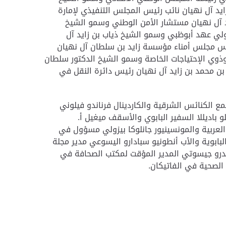
د آل نهيان نائب رئيس المجلس التنفيذي لإمارة
د آل نهيان مستشار الأمن الوطني وسمو الشيخ
ولي عهد أبوظبي وسمو الشيخ ذياب بن زايد آل
رئيس مجلس أمناء مؤسسة زايد بن سلطان آل نهيان
 وذوي الإحتياجات الخاصة وسمو الشيخ الدكتور سلطان
ن محمد بن زايد آل نهيان رئيس دائرة النقل في
جمع الكنائس الشرقية والكاردينال فرناندو فيلوني
باديللا السفير البابوي والأسقف ميغيل أ.
العربية والمونسينيور جانلوكا بيزولي مسؤول في
لبابوية والأب أنطونيو سبادارو اليسوعي مدير مجلة
ساندرو جيسوتي المدير المؤقت لمكتب الصحافة في
 الصحية في الفاتيكان.