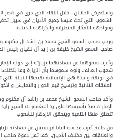
واستعرض الجانبان - خلال اللقاء الذي جرى في قصر ال
الشعوب التي تحث عليها جميع الأديان في سبيل تحقيق ا
ومواجهة الأفكار المتطرفة والكراهية الدينية.
ورحب صاحب السمو الشيخ محمد بن راشد آل مكتوم وصاح
صاحب السمو الشيخ خليفة بن زايد آل نهيان رئيس الدول
وأعرب سموهما عن سعادتهما بزيارته إلى دولة الإمارا
شعوب العالم.. ونوه سموهما بأن الزيارة وما يتخللها
في بوتقة واحدة هي الإنسانية بقيمها النبيلة التي 
العلاقات الثنائية وترسيخ قيم الحوار والتعايش والأخوة
وأكد صاحب السمو الشيخ محمد بن راشد آل مكتوم وصا
الإمارات منذ تأسيسها على يد المغفور له الشيخ زايد 
تنطلق منها التنمية ويتحقق الازدهار للشعوب.
من جانبه أعرب قداسة البابا فرنسيس عن سعادته بزيارة
والعلاقات بين مختلف الأديان.. كما ثمن دعوة صاحب ال