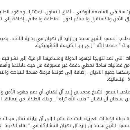
رئاسة في العاصمة أبوظبي - آفاق التعاون المشترك وجهود الجانب
لأمن والاستقرار والسلام لدول المنطقة والعالم.. إضافة إلى تعزي
ب السمو الشيخ محمد بن زايد آل نهيان في بداية اللقاء ..بضيف 
ة " حفظه الله " إلى بابا الكنيسة الكاثوليكية.
ت التي تعد تتويجا لجهود الدولة ومساعيها الرامية إلى نشر قيم 
 من فعاليات هامة تعطي دفعة غير مسبوقة من حيث دلالتها وأهميت
ترسخها جميع الأديان.. إضافة إلى كونها فرصة مهمة للتباحث والت
 الإنسانية.
حب السمو الشيخ محمد بن زايد آل نهيان..أن دعم جهود الأمن وا
بن سلطان آل نهيان " طيب الله ثراه ".. وذلك انطلاقا من إيمانها 
 دولة الإمارات العربية المتحدة مشيرا إلى أن زيارته تمثل مرحلة 
سمو الشيخ محمد بن زايد آل نهيان للمشاركة في " لقاء الأخوة الإن