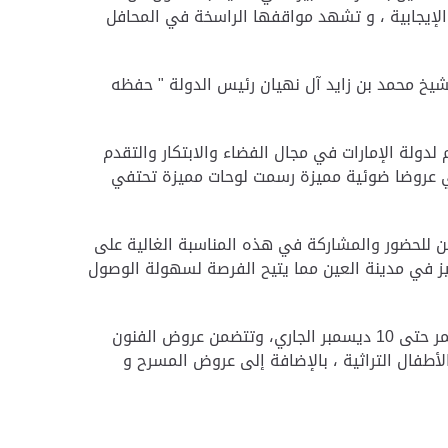
 الإيجابية ، و تشهد مواقفها الراسخة في المحافل
لشيخ محمد بن زايد آل نهيان رئيس الدولة " حفظه
دولة الإمارات في مجال الفضاء والابتكار والتقدم
ي عروضا ضوئية مميزة رسمت لوحات مميزة تحتفي
ن للحضور والمشاركة في هذه المناسبة الغالية على
ميز في مدينة العين مما يتيح الفرصة لسهولة الوصول
و في سياق متصل، تنظم مجموعة من الفعاليات في منطقة المبزرة الخضراء بالتزامن مع احتفالات عيد الإتحاد 52 ، وتستمر حتى 10 ديسمبر الجاري، وتتضمن عروض الفنون
أطفال التراثية ، بالإضافة إلى عروض المسرح و