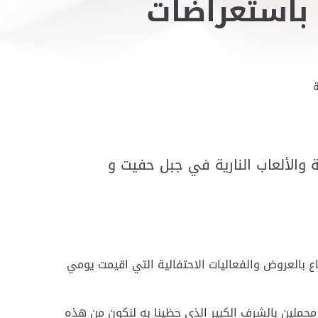
بلدية مدينة العين تحتفل بعيد الاتحاد الـ 52 باستعراضات
 والألعاب النارية في جبل حفيت و
ع بالعروض والفعاليات الاحتفالية التي اقيمت يومي
محملين بالشرف الكبير الذي حظينا به لنكون من هذه