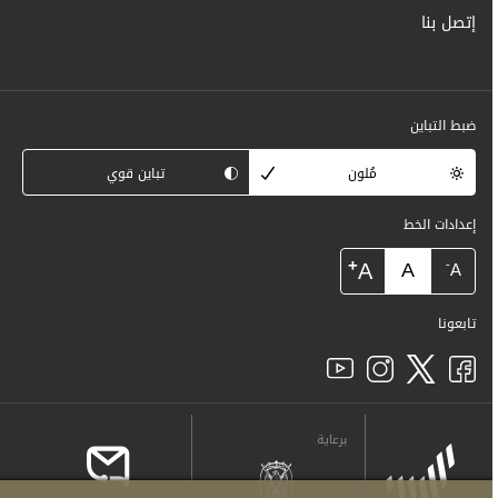
إتصل بنا
ضبط التباين
مُلون
تباين قوي
إعدادات الخط
+
A
A
-
A
تابعونا
برعاية