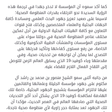
كما أكد سموه أن المؤسسة لا تدخر جهدا في ترجمة هذه
الرؤية السديدة نحو الارتقاء بقدرات المنظومة الصحية؛
لاسيما على صعيد تعزيز جهود البحث العلمي ومساندة كافة
الجهات البحثية والعلماء المتخصصين وكذلك فتح قنوات
التعاون مع كافة الهيئات البحثية الدولية من أجل تمكين
مختلف عناصر المنظومة الصحية في دولتنا سواء على
مستوى المؤسسات والمنشآت الطبية الحكومية وكذلك
الخاصة، من رفع مستوى كفاءتها وتأكيد قدرتها على
التصدي لما يمكن أن تواجهه من تحديات صحية، وفي
مقدمتها وباء كوفيد-19 الذي يسابق العالم الزمن للتوصل
إلى اللقاح الفعال اللازم للقضاء عليه.
من جانبه أثنى سمو الشيخ منصور بن محمد بن راشد آل
مكتوم على جهود مؤسسة الجليلة وعلمائها والقائمين
عليها لالتزام المؤسسة بتشجيع الجهود البحثية، خاصة تلك
الهادفة لمكافحة كوفيد-19 الذي يشكل أحد أكبر التحديات
الصحية التي صادفها العالم في العصر الحديث، مؤكدا أن
تلك الجهود تعد بمثابة حجر زاوية لأي منظومة صحية ناجحة،