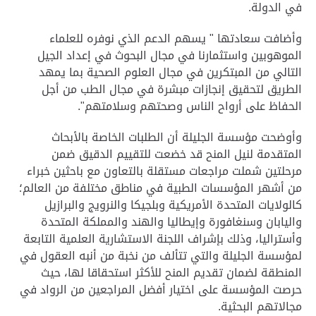
في الدولة.
وأضافت سعادتها " يسهم الدعم الذي نوفره للعلماء
الموهوبين واستثمارنا في مجال البحوث في إعداد الجيل
التالي من المبتكرين في مجال العلوم الصحية بما يمهد
الطريق لتحقيق إنجازات مبشرة في مجال الطب من أجل
الحفاظ على أرواح الناس وصحتهم وسلامتهم".
وأوضحت مؤسسة الجليلة أن الطلبات الخاصة بالأبحاث
المتقدمة لنيل المنح قد خضعت للتقييم الدقيق ضمن
مرحلتين شملت مراجعات مستقلة بالتعاون مع باحثين خبراء
من أشهر المؤسسات الطبية في مناطق مختلفة من العالم؛
كالولايات المتحدة الأمريكية وبلجيكا والنرويج والبرازيل
واليابان وسنغافورة وإيطاليا والهند والمملكة المتحدة
وأستراليا، وذلك بإشراف اللجنة الاستشارية العلمية التابعة
لمؤسسة الجليلة والتي تتألف من نخبة من أنبه العقول في
المنطقة لضمان تقديم المنح للأكثر استحقاقا لها، حيث
حرصت المؤسسة على اختيار أفضل المراجعين من الرواد في
مجالاتهم البحثية.