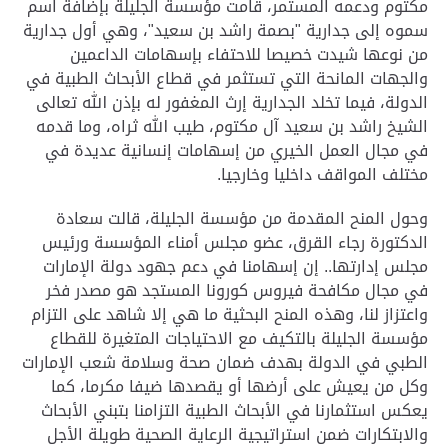
مكتوم ودعمه المستمر، قامت مؤسسة الجليلة بإضافة اسم
سموه إلى جدارية "بصمة راشد بن سعيد"، وهي أول جدارية
من نوعها شيدت خصيصا للاحتفاء بإسهامات الداعمين
والجهات المانحة التي تستثمر في قطاع الأبحاث الطبية في
الدولة، فيما تخلد الجدارية إرث المغفور له بإذن الله تعالى
الشيخ راشد بن سعيد آل مكتوم، طيب الله ثراه، وما قدمه
في مجال العمل الخيري من إسهامات إنسانية عديدة في
مختلف المواقف داخليا وخارجيا.
وحول المنح المقدمة من مؤسسة الجليلة، قالت سعادة
الدكتورة رجاء القرق، عضو مجلس أمناء المؤسسة ورئيس
مجلس إدارتها.. إن إسهامنا في دعم جهود دولة الإمارات
في مجال مكافحة فيروس كورونا المستجد هو مصدر فخر
واعتزاز لنا، وهذه المنح البحثية ما هي إلا شاهد على التزام
مؤسسة الجليلة بالتكيف مع الاحتياجات المتغيرة للقطاع
الطبي في الدولة بهدف ضمان صحة وسلامة شعب الإمارات
وكل من يعيش على أرضها أو يقصدها ضيفا مكرما، كما
يعكس استثمارنا في الأبحاث الطبية التزامنا بتبني الأبحاث
والابتكارات ضمن استراتيجية الرعاية الصحية طويلة الأجل