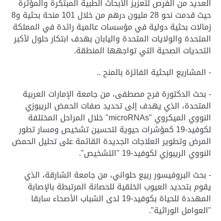
العديد من الفرص لتعزيز الأبحاث الطبية المبتكرة والمؤثرة
حيث قدمت نحو 28 مليون درهم من خلال 101 منحة بحثية و8
زمالات بحثية دولية في مؤسسات عالمية رائدة في المملكة
المتحدة والولايات المتحدة واليابان بهدف ابتكار حلول لأكبر
التحديات الصحية التي تواجهها المنطقة.
- المشاريع البحثية الفائزة بالمنح ..
- بحث الدكتورة فرح مصطفى، من جامعة الإمارات العربية
المتحدة، الذي يهدف إلى تحديد صفات الحمض الريبوزي
النووي الميكروي "
microRNAs
" خلال المراحل المختلفة
لكوفيد-19 كمؤشرات حيوية لتحسين تشخيص ومسار تطور
المرض وتطوير العلاجات الجديدة القائمة على تحليل الحمض
النووي الريبوزي لكوفيد-19 "التشخيص".
- بحث البروفيسور ربيع حلواني، من جامعة الشارقة، الذي
يقوم بتحديد العيوب الخلقية للحصانة المرتبطة بالإصابة
المهددة للحياة بكوفيد-19 لدى الشباب الأصحاء سابقا
"العوامل الوراثية".