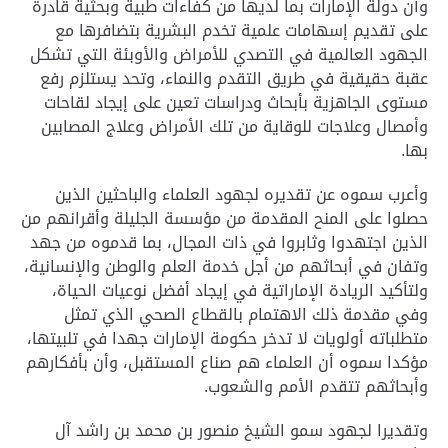
وأن دولة الإمارات بما لديها من كفاءات طبية وبحثية قادرة
على تقديم إسهامات علمية تخدم البشرية بتضافرها مع
الجهود العالمية في التصدي للأمراض والأوبئة التي تشكل
عقبة حقيقية في طريق التقدم والنماء، وتحد يستلزم رفع
مستوى الجاهزية بأبحاث ودراسات تعين على إيجاد لقاحات
وأمصال وعلاجات للوقاية من تلك الأمراض وعلاج المصابين
بها.
وأعرب سموه عن تقديره لجهود العلماء والباحثين الذين
حصلوا على المنح المقدمة من مؤسسة الجليلة وأقرانهم من
الذين اجتهدوا وثابروا في ذات المجال، بما قدموه من جهد
وتفان في أبحاثهم من أجل خدمة العلم والوطن والإنسانية،
ولتأكيد الريادة الإماراتية في إيجاد أفضل نوعيات الحياة،
وفي مقدمة ذلك الاهتمام بالقطاع الصحي الذي تمثل
متطلباته أولويات لا تدخر حكومة الإمارات جهدا في تلبيتها،
مؤكدا سموه أن العلماء هم صناع المستقبل، وأن بأفكارهم
وأبحاثهم تتقدم الأمم والشعوب.
وتقديرا لجهود سمو الشيخ منصور بن محمد بن راشد آل