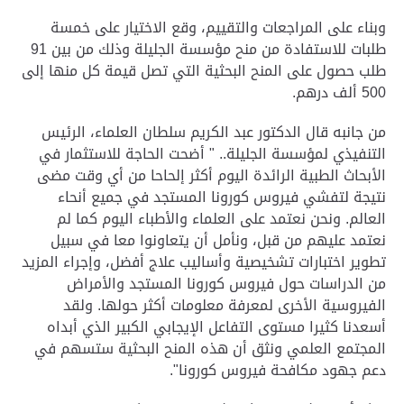
وبناء على المراجعات والتقييم، وقع الاختيار على خمسة
طلبات للاستفادة من منح مؤسسة الجليلة وذلك من بين 91
طلب حصول على المنح البحثية التي تصل قيمة كل منها إلى
500 ألف درهم.
من جانبه قال الدكتور عبد الكريم سلطان العلماء، الرئيس
التنفيذي لمؤسسة الجليلة.. " أضحت الحاجة للاستثمار في
الأبحاث الطبية الرائدة اليوم أكثر إلحاحا من أي وقت مضى
نتيجة لتفشي فيروس كورونا المستجد في جميع أنحاء
العالم. ونحن نعتمد على العلماء والأطباء اليوم كما لم
نعتمد عليهم من قبل، ونأمل أن يتعاونوا معا في سبيل
تطوير اختبارات تشخيصية وأساليب علاج أفضل، وإجراء المزيد
من الدراسات حول فيروس كورونا المستجد والأمراض
الفيروسية الأخرى لمعرفة معلومات أكثر حولها. ولقد
أسعدنا كثيرا مستوى التفاعل الإيجابي الكبير الذي أبداه
المجتمع العلمي ونثق أن هذه المنح البحثية ستسهم في
دعم جهود مكافحة فيروس كورونا".