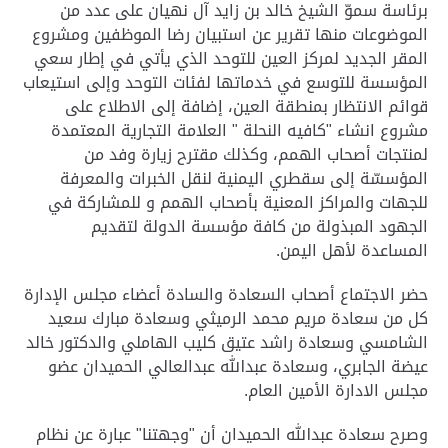
برئاسة سموّ الشيخ خالد بن زايد آل نهيان على عدد من
الموضوعات منها تقرير عن استبيان رضا الموظفين ومشروع
المقر الجديد لمركز العين للتوحد الذي يأتي في إطار سعي
المؤسسة للتوسع في خدماتها لفئات التوحد وإلى استيعاب
قوائم الانتظار بمنطقة العين، إضافة إلى الاطلاع على
مشروع انشاء "كافيه النحلة " العلامة التجارية المعتمدة
لمنتجات أصحاب الهمم، وكذلك مقترح زيارة وفد من
المؤسسّة إلى سقطري اليمنية لنقل الخبرات والمعرفة
للجهات والمراكز المعنية بأصحاب الهمم و للمشاركة في
الجهود المبذولة من كافة مؤسسة الدولة لتقديم
المساعدة لأهل اليمن.
حضر الاجتماع أصحاب السعادة والسادة أعضاء مجلس الإدارة
كل من سعادة مريم محمد الرميثي وسعادة مبارك سعيد
الشامسي وسعادة راشد عتيق كليب الهاملي والدكتور خالد
عيضة الجابري، وسعادة عبدالله عبدالعالي الحميدان عضو
مجلس الادارة الأمين العام.
وصرح سعادة عبدالله الحميدان أن "وجهتنا" عبارة عن نظام