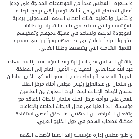
واستعرض المجلس عدداً من الموضوعات المدرجة على جدول
أعمال الاجتماع التي من شأنها توفير أرقى برامج الرعاية
والتأهيل والتعليم لفئات أصحاب الهمم المشمولين برعاية
المؤسّسة والتي تساعد في تنمية القدرات والطاقات
الموجودة لديهم وتساعد في عمليّة دمجهم وتمكينهم
ليكونوا أفراداً فاعلين في مجتمعهم ومؤثرين في مسيرة
التنمية الشاملة التي يشهدها وطننا الغالي.
وناقش المجلس مخرجات زيارة وفد المؤسسة برئاسة سعادة
عبد الله عبدالعالي الحميدان - الأمين العام إلى المملكة
العربية السعودية ولقاء صاحب السمو الملكي الأمير سلطان
بن سلمان بن عبدالعزيز رئيس مجلس أمناء مركز الملك
سلمان لأبحاث الإعاقة لبحث آليات التعاون بين الطرفين
للعمل على توأمة مركز الملك سلمان لأبحاث الاعاقة مع
مؤسسة زايد العليا في مجال الابحاث الخاصة بالإعاقات
وتفعيل الشراكة بين الجهتين بما يحقق أقصى استفادة
ممكنة لأصحاب الهمم في دول الخليج العربي.
واطلع مجلس إدارة مؤسسة زايد العليا لأصحاب الهمم