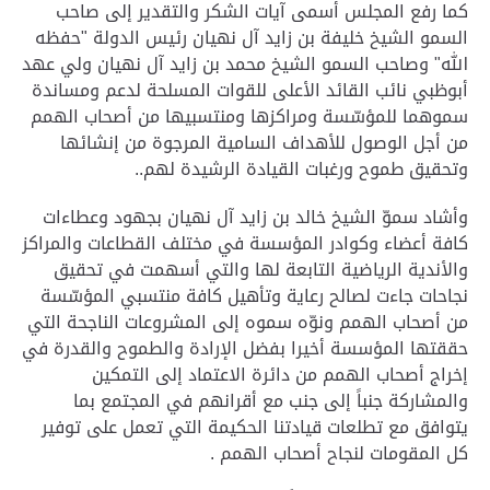
كما رفع المجلس أسمى آيات الشكر والتقدير إلى صاحب
السمو الشيخ خليفة بن زايد آل نهيان رئيس الدولة "حفظه
الله" وصاحب السمو الشيخ محمد بن زايد آل نهيان ولي عهد
أبوظبي نائب القائد الأعلى للقوات المسلحة لدعم ومساندة
سموهما للمؤسّسة ومراكزها ومنتسبيها من أصحاب الهمم
من أجل الوصول للأهداف السامية المرجوة من إنشائها
وتحقيق طموح ورغبات القيادة الرشيدة لهم..
وأشاد سموّ الشيخ خالد بن زايد آل نهيان بجهود وعطاءات
كافة أعضاء وكوادر المؤسسة في مختلف القطاعات والمراكز
والأندية الرياضية التابعة لها والتي أسهمت في تحقيق
نجاحات جاءت لصالح رعاية وتأهيل كافة منتسبي المؤسّسة
من أصحاب الهمم ونوّه سموه إلى المشروعات الناجحة التي
حققتها المؤسسة أخيرا بفضل الإرادة والطموح والقدرة في
إخراج أصحاب الهمم من دائرة الاعتماد إلى التمكين
والمشاركة جنباً إلى جنب مع أقرانهم في المجتمع بما
يتوافق مع تطلعات قيادتنا الحكيمة التي تعمل على توفير
كل المقومات لنجاح أصحاب الهمم .