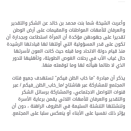
وأعربت الشيخة شما بنت محمد بن خالد عن الشكر والتقدير
والعرفان للأمهات المواطنات والمقيمات على أرض الوطن
تقديرا على جهودهن مؤكدة أن المرأة استطاعت وبجدارة أن
تكون على قدر المسؤولية التي أولتها لها قيادتها الرشيدة
منذ قيام دولة الاتحاد وما قبله حيث كانت العون لأسرتها
حال غياب الأب في رحلات الغوص الطويلة، وتأهليها للدور
الذي لا طالما هيأته لها وما توقعته منها.
يذكر أن مبادرة "ما خاب الظن فيكم" تستهدف جميع فئات
المجتمع للمشاركة عبر هاشتاج /ما_خاب_الظن_فيكم / عبر
قنوات التواصل الاجتماعي، والمشاركة برسائل الشكر
والتقدير والعرفان للأمهات اللاتي يقمن برعاية الأسرة
وتنشئتها التنشئة السليمة في الظروف الراهنة ، دون أن
يؤثر ذلك نفسيا على الأبناء أو ينعكس سلبا على المجتمع.