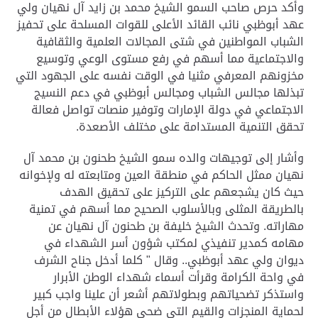
وأكد حرص صاحب السمو الشيخ محمد بن زايد آل نهيان ولي
عهد أبوظبي نائب القائد الأعلى للقوات المسلحة على تحفيز
الشباب المواطنين في شتى المجالات العلمية والثقافية
والاجتماعية مما أسهم في رفع مستوى الوعي وتوسيع
مخزونهم المعرفي مثنيا في الوقت نفسه على الجهود التي
تبذلها مجالس الشباب ومجالس أبوظبي في دعم النسيج
الاجتماعي في دولة الإمارات وتوفير منصات تواصل فعالة
تحقق التنمية المستدامة على مختلف الأصعدة.
وأشار إلى توجيهات والده سمو الشيخ طحنون بن محمد آل
نهيان ممثل الحاكم في منطقة العين ومتابعته له ولإخوانه
حيث كان يشجعهم على التركيز على تحقيق الهدف
بالطريقة المثلى وبالأسلوب الصحيح مما أسهم في تمنية
مهاراته. وتحدث الشيخ خليفة بن طحنون آل نهيان عن
مهامه كمدير تنفيذي لمكتب شؤون أسر الشهداء في
ديوان ولي عهد أبوظبي.. وقال " كلما أدخل جناح الشرف
في واحة الكرامة وقرأت أسماء شهداء الوطن الأبرار
واستذكر تضحياتهم وبطولاتهم أشعر أن علينا واجب كبير
لحماية المنجزات والقيم التي ضحى هؤلاء الأبطال من أجل