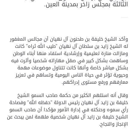
الثالثة بمجلس زاخر بمدينة العين.
وأكد الشيخ خليفة بن طحنون آل نهيان أن مجالس المغفور
له الشيخ زايد بن سلطان آل نهيان "طيب الله ثراه" كانت
ومازالت منارة تعليمية وإرشادية استفاد منها أبناء الوطن
وساهمت بشكل كبير في صقل مهاراته شخصيا وأثرت فيه
بشكل مباشر خاصة وأنها كانت تتناول موضوعات مهمة
وحيوية تؤثر في حياة الناس اليومية وتساهم في تعزيز
معارفهم ورفع مستوى إدراكهم.
وقال أنه استلهم الكثير من حكمة صاحب السمو الشيخ
خليفة بن زايد آل نهيان رئيس الدولة "حفظه الله" وفصاحة
رأي سموه وحنكته في إدارة الأمور مؤكدا أن صاحب السمو
الشيخ خليفة بن زايد آل نهيان شخصية ملهمة لمن يبحث عن
الإنجاز والنجاح.