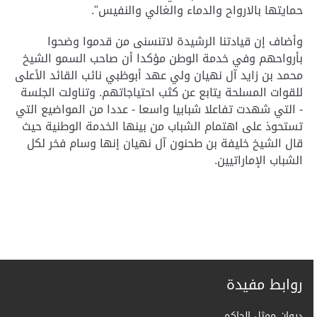
حمايتها بالارواح والدماء والغالي والنفيس".
وأضاف إن قيادتنا الرشيدة لاتنسنى من قدموا وضحوا
بأرواحهم وفي خدمة الوطن مؤكدا أن صاحب السمو الشيخ
محمد بن زايد آل نهيان ولي عهد أبوظبي نائب القائد الأعلى
للقوات المسلحة يتابع عن كثب احتياجاتهم. وتناولت الجلسة
- التي شهدت تفاعلا شبابيا واسعا - عددا من المواضيع التي
تستحوذ على اهتمام الشباب من بينها الخدمة الوطنية حيث
قال الشيخ خليفة بن طحنون آل نهيان إنها وسام فخر لكل
الشباب الإماراتيين.
روابط مفيدة
ديوان ممثل الحاكم