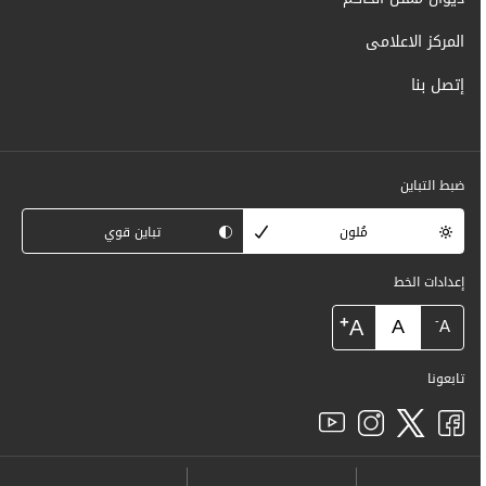
المركز الاعلامى
إتصل بنا
ضبط التباين
مُلون
تباين قوي
إعدادات الخط
+
A
A
-
A
تابعونا